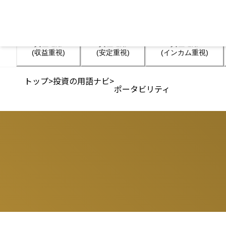
資産運用

資産運用

資産運用

(収益重視)
(安定重視)
(インカム重視)
トップ
>
投資の用語ナビ
>
ポータビリティ