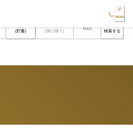
Loading...
MENU
保険

保険

M&A
検索する
(貯蓄)
(掛け捨て)