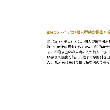
iDeCo（イデコ/個人型確定拠出年金
iDeCo（イデコ）とは、個人型確定拠出
称で、老後の資金を作るための私的年金
す。20歳以上65歳未満の人が加入でき
65歳まで拠出可能。60歳まで原則引き
ん。 加入者は毎月の掛け金を決めて積み立て、選
んだ金融商品で長期運用し、60歳以降
は一時金として受け取ります。加入には
選択、口座開設、申込書類提出などの手
要です。 投資信託や定期預金、生命保険などの金
融商品で運用し、税制優遇を受けられま
時は掛金が全額所得控除の対象となり、
運用益が非課税、受取時も一定額が非課
などのメリットがあります。 一方で、証券口座と
異なり各種手数料がかかること、途中引