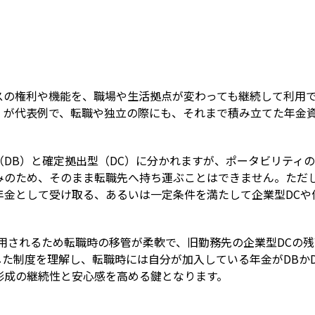
Term
スの権利や機能を、職場や生活拠点が変わっても継続して利用
」が代表例で、転職や独立の際にも、それまで積み立てた年金
DB）と確定拠出型（DC）に分かれますが、ポータビリティの
みのため、そのまま転職先へ持ち運ぶことはできません。ただ
金として受け取る、あるいは一定条件を満たして企業型DCや個人
用されるため転職時の移管が柔軟で、旧勤務先の企業型DCの残高
た制度を理解し、転職時には自分が加入している年金がDBか
形成の継続性と安心感を高める鍵となります。