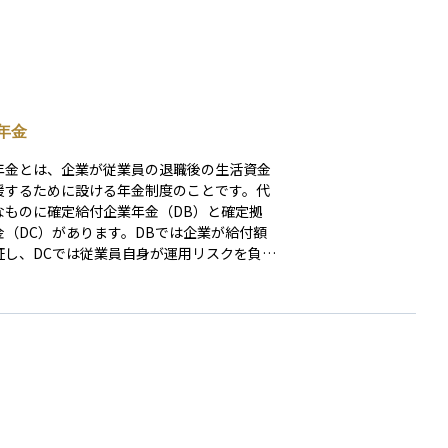
年金
年金とは、企業が従業員の退職後の生活資金
援するために設ける年金制度のことです。代
なものに確定給付企業年金（DB）と確定拠
金（DC）があります。DBでは企業が給付額
証し、DCでは従業員自身が運用リスクを負い
。企業年金は、長期的な資産運用が求められ
め、運用方針や市場環境の変化が大きな影響
えます。