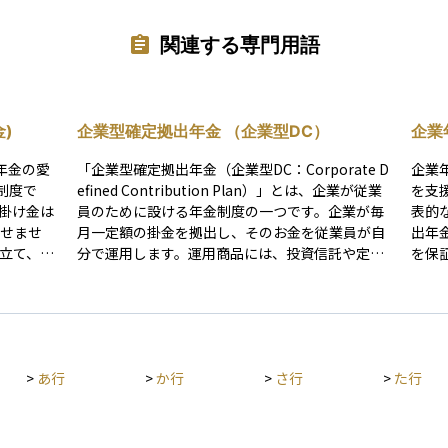
関連する専門用語
)
企業型確定拠出年金 （企業型DC）
企業
年金の愛
「企業型確定拠出年金（企業型DC：Corporate D
企業
制度で
efined Contribution Plan）」とは、企業が従業
を支
、掛け金は
員のために設ける年金制度の一つです。企業が毎
表的
出せませ
月一定額の掛金を拠出し、そのお金を従業員が自
出年
分で運用します。運用商品には、投資信託や定期
を保
に年金また
預金などがあり、選び方によって将来の受取額が
ます
金融機関
変わります。 この制度は、老後資金を準備するた
るた
続きが必
めのもので、掛金の拠出時に税制優遇があるとい
を与
うメリットがあります。ただし、運用によっては
す。積立
資産が増えることもあれば、減ることもありま
>
あ行
>
か行
>
さ行
>
た行
運用時は
す。また、個人型確定拠出年金（iDeCo：Individ
税になる
ual Defined Contribution Plan）と異なり、掛金
は企業が負担します。企業にとっては福利厚生の
き出しが
一環となり、従業員の定着にも役立つ制度です。