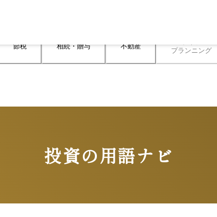
ライフ

節税
相続・贈与
不動産
プランニング
投資の用語ナビ