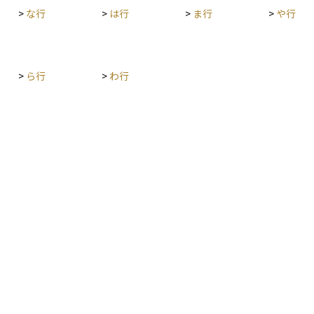
ます。
>
な行
>
は行
>
ま行
>
や行
>
ら行
>
わ行