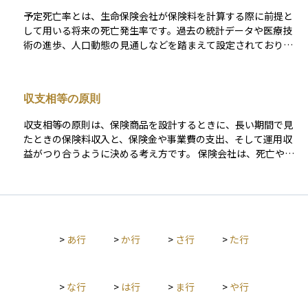
込めるため、保険料を低く抑えることができるからです。 予定
予定死亡率とは、生命保険会社が保険料を計算する際に前提と
利率の決定方法は、まず金融庁が国債の利回りなどを参考に
して用いる将来の死亡発生率です。過去の統計データや医療技
「標準利率」を設定し、その後各保険会社が標準利率を基準に
術の進歩、人口動態の見通しなどを踏まえて設定されており、
自社の状況を反映して決定します。 予定利率には特徴があり、
保険期間中に被保険者が死亡する確率をあらかじめ織り込むこ
契約時点の率が適用され、基本的には支払い終了時や更新時ま
とで、保険会社は必要な保険料と責任準備金を適正に積み立て
で同率で変わりません。バブル経済期には高い予定利率の保険
ます。 予定死亡率が低く設定されるほど死亡リスクを低く見積
が多く販売され、これらは「お宝保険」と呼ばれています。近
収支相等の原則
もることになるため、保険料は安くなりやすい反面、保険会社
年は低金利環境により、予定利率は低下傾向にあります。 保険
にとっては収益が圧迫される可能性があります。逆に高く設定
料の計算には予定利率以外にも、予定死亡率（性別、年齢別に
収支相等の原則は、保険商品を設計するときに、長い期間で見
すれば保険料は高くなりますが、会社の安全余裕が厚くなりま
想定される死亡率）や予定事業費率（保険会社の運営に必要な
たときの保険料収入と、保険金や事業費の支出、そして運用収
す。このように予定死亡率は保険料水準と保険会社の健全性を
経費の割合）も影響します。これら3つの要因を合わせて「予定
益がつり合うように決める考え方です。 保険会社は、死亡や事
左右する基礎数値として重要な役割を担っています。
基礎率」と呼びます。
故がどのくらい起こりそうかという確率や、預かった保険料を
運用したときの見込み利回りを前提にして、将来支払う可能性
のある保険金と費用の合計が、将来にわたって受け取る保険料
と運用益の合計と見合うように保険料水準を設定します。 これ
により、保険料が高すぎて加入者に不利になったり、逆に低す
>
あ行
>
か行
>
さ行
>
た行
ぎて将来の支払いがまかなえなくなるといった偏りを防ぎま
す。前提に使う確率や利回りが変わればバランスも変わるた
め、金利の低下や平均寿命の伸びのような環境変化が起きた場
合には、保険料や積立額の見直しが必要になることがありま
>
な行
>
は行
>
ま行
>
や行
す。