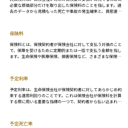
必要な原価部分だけを取り出した保険料のことを指します。過
去のデータから見積もった死亡や事故の発生確率と、資産運用
で得られる見込みの利回りを踏まえて、将来支払う可能性のあ
る保険金の見込み額を現在の価値に引き直して計算します。 こ
こには事務コストや営業経費、代理店手数料、会社の利益とい
保険料
った上乗せ分は含まれておらず、それらを足し合わせてはじめ
て実際に契約者が支払う保険料になります。英語ではnet prem
保険料とは、保険契約者が保険会社に対して支払う対価のこと
iumやpure premiumと呼ばれ、金利が下がると計算上の引き
で、保障を受けるために定期的または一括で支払う金額を指し
直し効果が弱まるため必要額が増え、結果として保険料に影響
ます。生命保険や医療保険、損害保険など、さまざまな保険商
が出やすいという特徴があります。 投資初心者の方には、純保
品に共通する基本的な要素です。保険料は、契約時の年齢・性
険料はあくまで「保険金の原価」であり、家計から出ていく保
別・保険金額・保障内容・加入期間・健康状態などに基づいて
険料の全額ではないという点を押さえると理解が進みます。
算出され、一般にリスクが高いほど保険料も高くなります。 ま
予定利率
た、主契約に加えて特約（オプション）を付加することで、保
険料が増えることもあります。保険料は、契約を維持し続ける
予定利率は、生命保険会社が保険契約者に対してあらかじめ約
ために必要な支出であり、未納が続くと保障が失効する場合も
束する運用利回りのことです。これは保険会社が保険料を計算
あるため、支払計画を立てることが大切です。資産運用の観点
する際に用いる重要な指標の一つで、契約者から払い込まれた
からも、保険料の支払いが家計に与える影響や、保障と費用の
保険料を運用して得られると予想される運用利回りを表しま
バランスを見極めることは、ライフプラン設計において重要な
す。 予定利率は保険料の設定に大きな影響を与えます。予定利
判断材料となります。
率が高い場合は保険料が安くなり、低い場合は高くなります。
予定死亡率
これは、高い予定利率では将来の運用によるリターンを多く見