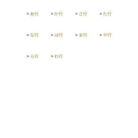
持っています。なお、パートや契約社員でも条件を満たせば受
け取ることができます。会社から給与が出ていないことが条件
>
あ行
>
か行
>
さ行
>
た行
になるため、給与が支払われている場合には支給額が調整され
ることがあります。出産による経済的な不安を和らげるための
重要な制度です。
>
な行
>
は行
>
ま行
>
や行
>
ら行
>
わ行