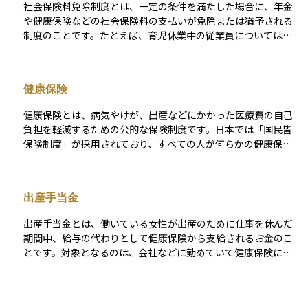
社会保険料免除制度とは、一定の条件を満たした場合に、年金
や健康保険などの社会保険料の支払いが免除または猶予される
制度のことです。たとえば、育児休業中の従業員については、
健康保険料や厚生年金保険料の支払いが免除される仕組みがあ
ります。 この免除は、将来受け取る年金額に不利な影響を与え
ないように設計されており、実際には保険料を納めたとみなさ
健康保険
れます。経済的な負担が大きくなる出産や育児の時期におい
て、家計を支える重要な制度の一つです。手続きは通常、勤務
健康保険とは、病気やけが、出産などにかかった医療費の自己
先を通じて行われ、会社が申請を代行するのが一般的です。保
負担を軽減するための公的な保険制度です。日本では「国民皆
険料の免除によって安心して育児や療養に専念できるようサポ
保険制度」が採用されており、すべての人が何らかの健康保険
ートする制度です。
に加入する仕組みになっています。 会社員や公務員などは、勤
務先を通じて「被用者保険」に加入し、自営業者や無職の人は
市区町村が運営する「国民健康保険」に加入します。保険料は
出産手当金
収入などに応じて決まり、原則として医療費の自己負担は3割で
済みます。また、扶養されている家族（被扶養者）も一定の条
出産手当金とは、働いている女性が出産のために仕事を休んだ
件を満たせば保険の対象となり、個別に保険料を支払わなくて
期間中、給与の代わりとして健康保険から支給されるお金のこ
も医療サービスを受けられる仕組みになっています。健康保険
とです。対象となるのは、会社などに勤めていて健康保険に加
は日常生活の安心を支える基本的な社会保障制度のひとつで
入している人で、産前42日（多胎妊娠の場合は98日）から産後
す。
56日までの間に仕事を休んだ日数分が支給されます。 支給額は
日給のおおよそ3分の2程度で、休業中の収入減少を補う役割を