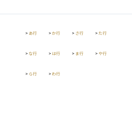
家計消費デフレーターが利用されます。
分析・発表する公的機関です。 たとえば、失業率や雇用者数、
ることから、経済全体を見通すうえで欠かせない指標とされて
時間当たり賃金、労働時間といった指標を定期的に発表してお
います。
り、これらは経済の健康状態を測る重要な情報源とされていま
す。 また、消費者物価指数（CPI）や生産者物価指数（PPI）と
いった物価に関する指標もBLSが提供しており、これらの数値
>
あ行
>
か行
>
さ行
>
た行
は金融政策や市場の動向に大きな影響を与えます。BLSの統計
は、政策立案者や企業、投資家が経済の方向性を判断するため
の基礎資料として広く利用されています。資産運用において
も、景気やインフレの見通しを立てる際に欠かせない情報源で
>
な行
>
は行
>
ま行
>
や行
す。
>
ら行
>
わ行