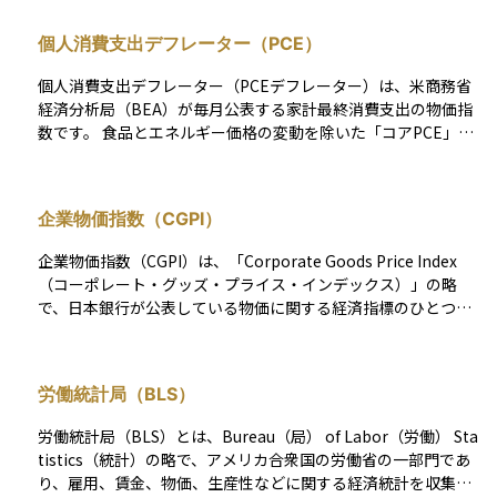
個人消費支出デフレーター（PCE）
個人消費支出デフレーター（PCEデフレーター）は、米商務省
経済分析局（BEA）が毎月公表する家計最終消費支出の物価指
数です。 食品とエネルギー価格の変動を除いた「コアPCE」が
米連邦準備制度理事会（FRB）の物価目標（年率2％）を測る基
準になっており、金融政策の舵取りに最も影響を与える指標と
して注目されています。PCEデフレーターはチェーン加重方式
企業物価指数（CGPI）
を採用しているため、消費者が高くなった商品から割安な代替
品へ乗り換える行動を組み込める点が特徴です。 さらに、持ち
企業物価指数（CGPI）は、「Corporate Goods Price Index
家の「帰属家賃」や企業・政府が負担する医療保険料など実際
（コーポレート・グッズ・プライス・インデックス）」の略
に支払われていないサービスも含めて計算されるため、都市勤
で、日本銀行が公表している物価に関する経済指標のひとつで
労者の現金支出に限定される消費者物価指数（CPI）よりカバー
す。 この指標は、企業同士が財やサービスを取引する際の価格
範囲が広く、長期的な上昇バイアスも小さくなります。 月末に
変動を表しており、主に原材料や中間財、完成品などの企業間
発表される速報値は、発表直後に米長期金利とドル相場を動か
取引に関わる価格が対象になります。たとえば、鉄鋼や原油、
すことが多く、予想を上回るインフレ率は利上げ観測を高め、
労働統計局（BLS）
化学製品といった製造の上流段階にある商品の価格が含まれて
株式や暗号資産などリスク資産の調整要因になる点も投資家が
います。CGPIの動きは、企業の仕入れコストを通じて収益に影
押さえておきたいポイントです。 名称も統計手法も米国固有で
労働統計局（BLS）とは、Bureau（局） of Labor（労働） Sta
響を与えるだけでなく、やがて消費者向けの価格にも波及する
すが、家計消費を基準にした同種のデフレーターは日本を含む
tistics（統計）の略で、アメリカ合衆国の労働省の一部門であ
可能性があるため、将来のインフレ動向を予測する手がかりと
他国でも作成されており、国際比較にはOECDやIMFが集計する
り、雇用、賃金、物価、生産性などに関する経済統計を収集・
しても重要です。金融政策を運営するうえでの判断材料にもな