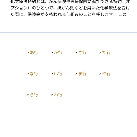
化学療法特約とは、がん保険や医療保険に追加できる特約（オ
って細かく設定されています。たとえば、年収約370万〜770万
プション）のひとつで、抗がん剤などを用いた化学療法を受け
円の方（一般的な所得層）では、1か月あたりの自己負担限度額
た際に、保険金が支払われる仕組みのことを指します。 この特
は「約8万円＋（総医療費−26.7万円）×1％」となります。これ
約を付けておくことで、がんの治療で入院を伴わない外来での
を超えた分は、後から申請によって保険者から払い戻しを受け
抗がん剤治療や、長期間にわたる通院治療などに対しても経済
ることができます。 また、事前に健康保険の窓口で「限度額適
的な支援を受けることができます。 治療技術の進歩により、が
用認定証」を取得し、医療機関に提示しておけば、病院の窓口
ん治療の多くが入院ではなく通院で行われるようになってきた
で支払う金額そのものを最初から自己負担限度額までに抑える
現代において、この特約は患者の実情に即した重要な補償のひ
ことも可能です。これにより、退院後の払い戻しを待たずに現
>
あ行
>
か行
>
さ行
>
た行
とつとされています。保険会社によって支払い条件や対象とな
金の一時的な負担を軽減できます。 同じ月に複数の医療機関を
る治療範囲が異なるため、契約時には詳細を確認することが大
受診した場合や、同一世帯で同じ医療保険に加入している家族
切です。
がいる場合には、世帯単位で医療費を合算して上限額を適用す
>
な行
>
は行
>
ま行
>
や行
ることもできます。さらに、直近12か月以内に3回以上この制
度を利用して上限を超えた場合、4回目以降は「多数回該当」と
なり、上限額がさらに引き下げられる仕組みもあります。な
お、払い戻し申請から実際の支給までには1〜2か月程度かかる
>
ら行
>
わ行
のが一般的です。 資産運用の観点から見ると、この制度によっ
て突発的な医療費リスクの一部を公的にカバーできるため、民
間の医療保険や緊急時資金を過剰に積み上げる必要がない場合
もあります。医療費リスクへの備えは、公的制度・民間保険・
現金準備のバランスで考えることが大切です。特に高所得者や
自営業者の場合は、上限額が比較的高めに設定されている点や