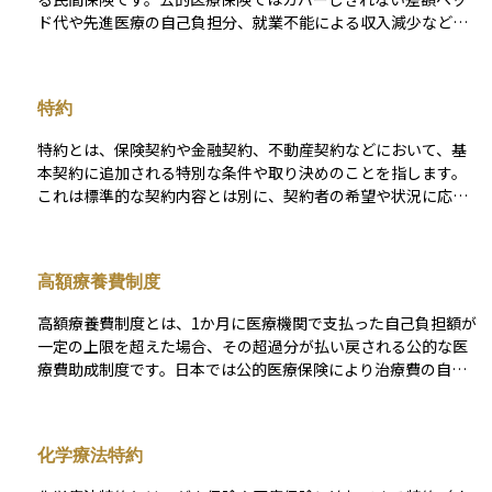
ド代や先進医療の自己負担分、就業不能による収入減少など、
治療以外の家計リスクも幅広く備えられる点が特徴です。通常
は「診断一時金」「入院給付金」「通院給付金」など複数の給
付項目がセットされており、加入時の年齢・性別・保障内容に
特約
よって保険料が決まります。 更新型と終身型があり、更新型は
一定年齢で保険料が上がる一方、終身型は加入時の保険料が一
特約とは、保険契約や金融契約、不動産契約などにおいて、基
生続くため、長期的な負担の見通しを立てることが大切です。
本契約に追加される特別な条件や取り決めのことを指します。
がん治療は医療技術の進歩で入院期間が短くなり通院や薬物療
これは標準的な契約内容とは別に、契約者の希望や状況に応じ
法が中心になる傾向があるため、保障内容が現在の治療実態に
て付加されるもので、主契約の補足・強化・変更などを目的と
合っているかを確認し、必要に応じて保険の見直しを行うと安
します。 たとえば、生命保険では「災害特約」や「払込免除特
心です。
約」などがあり、基本の保障に加えて追加の保障や条件変更を
高額療養費制度
可能にします。特約は自由度が高い反面、内容や適用条件が複
雑になることもあるため、契約時にはその内容を正確に理解し
高額療養費制度とは、1か月に医療機関で支払った自己負担額が
ておくことが重要です。資産運用や保険設計においては、特約
一定の上限を超えた場合、その超過分が払い戻される公的な医
の有無によって将来のリスク対応力やコスト負担が大きく変わ
療費助成制度です。日本では公的医療保険により治療費の自己
る可能性があるため、戦略的に選ぶべき要素のひとつです。
負担割合は原則3割（高齢者などは1〜2割）に抑えられていま
すが、手術や長期入院などで医療費が高額になると家計への影
響は大きくなります。こうした経済的負担を軽減するために設
化学療法特約
けられているのが、この高額療養費制度です。 上限額は、70歳
未満と70歳以上で異なり、さらに所得区分（年収の目安）によ