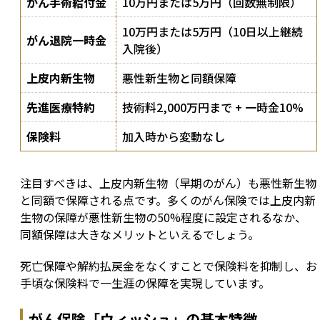
がん手術給付金
10万円または5万円（回数無制限）
10万円または5万円（10日以上継続
がん退院一時金
入院後）
上皮内新生物
悪性新生物と同額保障
先進医療特約
技術料2,000万円まで + 一時金10%
保険料
加入時から変動なし
注目すべきは、上皮内新生物（早期のがん）も悪性新生物
と同額で保障される点です。多くのがん保険では上皮内新
生物の保障が悪性新生物の50%程度に設定されるなか、
同額保障は大きなメリットといえるでしょう。
死亡保障や解約払戻金をなくすことで保険料を抑制し、お
手頃な保険料で一生涯の保障を実現しています。
がん保険「ウィッシュ」の基本特徴