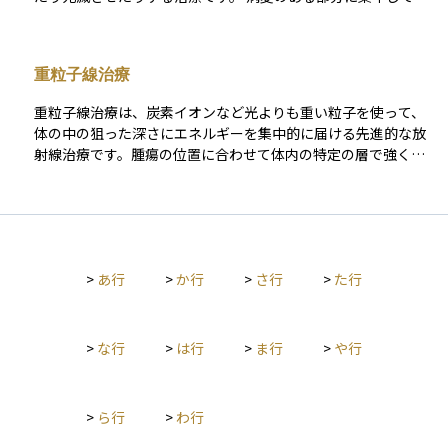
用する局所治療で、体の外から当てる方法と体の中に小さな線
源を置く方法があります。手術が難しい部位の治療や、手術や
薬物治療と組み合わせた再発予防、痛みなどの症状を和らげる
重粒子線治療
目的でも用いられます。 多くの場合は通院で短時間の照射を何
回かに分けて続け、治療中の痛みはほとんどありませんが、皮
重粒子線治療は、炭素イオンなど光よりも重い粒子を使って、
膚の赤みやだるさ、口内炎などの副作用が出ることがありま
体の中の狙った深さにエネルギーを集中的に届ける先進的な放
す。どの方法を選ぶかは、がんの種類や広がり、体調や生活と
射線治療です。腫瘍の位置に合わせて体内の特定の層で強く作
の両立を踏まえて、医療チームと相談しながら決めていきま
用しやすく、通過した手前や奥の正常な組織への影響を抑えな
す。
がら、がん細胞には大きなダメージを与えられるのが特徴で
す。 手術が難しい場所にある腫瘍や、通常の放射線に反応しに
くいがんで選択されることがあり、通院で複数回に分けて行う
のが一般的です。治療中の痛みはほとんどありませんが、照射
>
あ行
>
か行
>
さ行
>
た行
部位の皮膚の赤みやだるさなどの副作用が出ることがあり、適
応や通院可能性、費用面などを含めて医療チームと丁寧に相談
して進めます。
>
な行
>
は行
>
ま行
>
や行
>
ら行
>
わ行