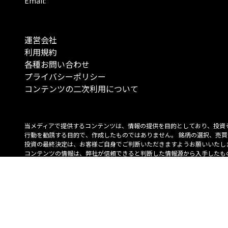
Email:
運営会社
利用規約
各種お問い合わせ
プライバシーポリシー
コンテンツの二次利用について
当メディアで提供するコンテンツは、情報の提供を目的としており、投資
行動を勧誘する目的で、作成したものではありません。 銘柄の選択、売買
投資の最終決定は、お客様ご自身でご判断いただきますようお願いいたしま
コンテンツの情報は、弊社が信頼できると判断した情報源から入手したも
が、その情報源の確実性を保証したものではありません。 また、本コンテ
載内容は、予告なしに変更することがあります。
「投資のコンシェルジュ」はMONO Investmentの登録商標です（登録商標
6527070号）。