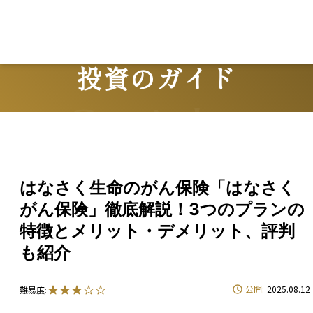
Lo
投資のガイド
Guide
はなさく生命のがん保険「はなさく
がん保険」徹底解説！3つのプランの
特徴とメリット・デメリット、評判
も紹介
公開:
2025.08.12
難易度: