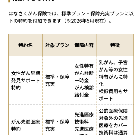
はなさくがん保険では、標準プラン・保障充実プランに以
下の特約を付加できます（※2026年5月現在）。
特約名
対象プラン
保障内容
特徴
乳がん、子宮
女性特有
がん等の女性
女性がん早期
がん診断
標準・保障
特有がんに特
発見サポート
一時金
充実
化
特約
がん検診
検診費用もサ
給付金
ポート
公的医療保険
先進医療
対象外の先進
がん先進医療
標準・保障
技術料
医療をカバー
特約
充実
先進医療
技術料は通算