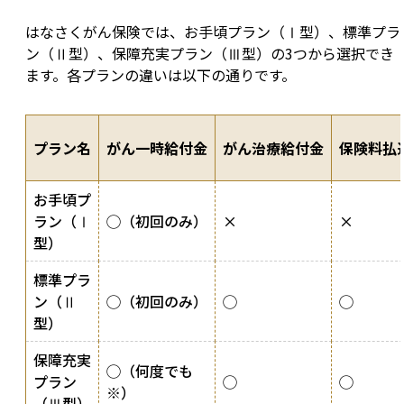
はなさくがん保険では、お手頃プラン（Ⅰ型）、標準プラ
ン（Ⅱ型）、保障充実プラン（Ⅲ型）の3つから選択でき
ます。各プランの違いは以下の通りです。
プラン名
がん一時給付金
がん治療給付金
保険料払
お手頃プ
ラン（Ⅰ
◯（初回のみ）
×
×
型）
標準プラ
ン（Ⅱ
◯（初回のみ）
◯
◯
型）
保障充実
◯（何度でも
プラン
◯
◯
※）
（Ⅲ型）