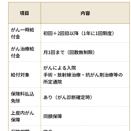
項目
内容
がん一時給
初回＋2回目以降（1年に1回限度）
付金
がん治療給
月1回まで（回数無制限）
付金
がんによる入院
給付対象
手術・放射線治療・抗がん剤治療等の
所定通院
保険料払込
あり（がん診断確定時）
免除
上皮内がん
同額保障
保障