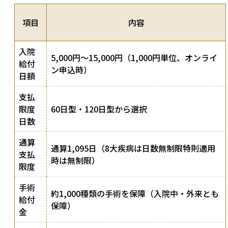
項目
内容
入院
5,000円〜15,000円（1,000円単位、オンライ
給付
ン申込時）
日額
支払
限度
60日型・120日型から選択
日数
通算
通算1,095日（8大疾病は日数無制限特則適用
支払
時は無制限）
限度
手術
約1,000種類の手術を保障（入院中・外来とも
給付
保障）
金