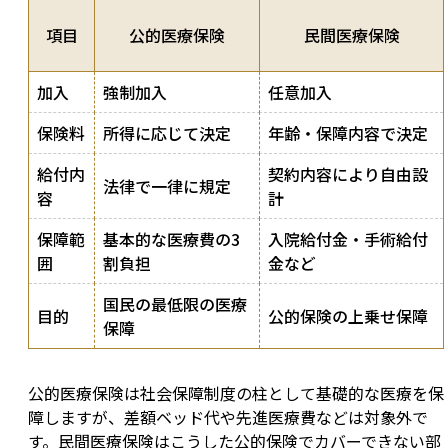
項目
公的医療保険
民間医療保険
加入
強制加入
任意加入
保険料
所得に応じて決定
年齢・保障内容で決定
給付内
契約内容により自由設
法律で一律に規定
容
計
保障範
基本的な医療費の3
入院給付金・手術給付
囲
割負担
金など
国民の最低限の医療
目的
公的保険の上乗せ保障
保障
公的医療保険は社会保障制度の柱として基礎的な医療を保
障しますが、差額ベッド代や先進医療費などは対象外で
す。民間医療保険はこうした公的保険でカバーできない部