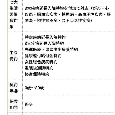
七大
生活
8大疾病延長入院特約を付加で対応（がん・心
習慣
疾患・脳血管疾患・糖尿病・高血圧性疾患・肝
病対
硬変・慢性腎不全・ストレス性疾病）
象
特定疾病延長入院特約
8大疾病延長入院特約
先進医療・患者申出療養特約
主な
健康還付給付金特約
特約
女性総合疾病特約
退院後通院特約
終身保険特約
契約
0歳〜80歳
年齢
保険
終身
期間