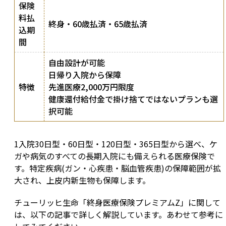
保険
料払
終身・60歳払済・65歳払済
込期
間
自由設計が可能
日帰り入院から保障
特徴
先進医療2,000万円限度
健康還付給付金で掛け捨てではないプランも選
択可能
1入院30日型・60日型・120日型・365日型から選べ、ケ
ガや病気のすべての長期入院にも備えられる医療保険で
す。特定疾病(ガン・心疾患・脳血管疾患)の保障範囲が拡
大され、上皮内新生物も保障します。
チューリッヒ生命「終身医療保険プレミアムZ」に関して
は、以下の記事で詳しく解説しています。あわせて参考に