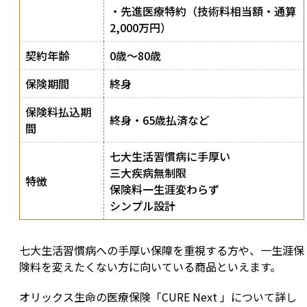
・先進医療特約（技術料相当額・通算
2,000万円）
契約年齢
0歳～80歳
保険期間
終身
保険料払込期
終身・65歳払済など
間
七大生活習慣病に手厚い
三大疾病無制限
特徴
保険料一生涯変わらず
シンプル設計
七大生活習慣病への手厚い保障を重視する方や、一生涯保
険料を変えたくない方に向いている商品といえます。
オリックス生命の医療保険「CURE Next 」について詳し