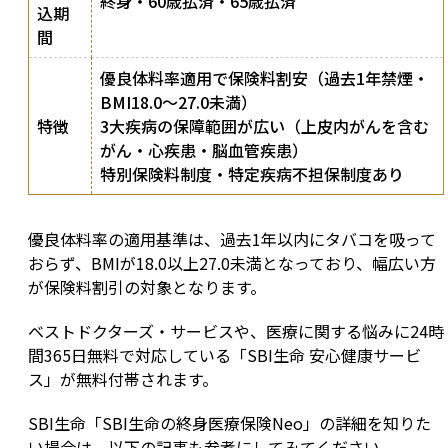
終身・60歳払済・65歳払済
込期
間
優良体料率適用で保険料割安（過去1年禁煙・
BMI18.0〜27.0未満）
特徴
3大疾病の保障範囲が広い（上皮内がんを含む
がん・心疾患・脳血管疾患）
特別保険料制度・特定疾病不担保制度あり
優良体料率の適用基準は、過去1年以内にタバコを吸って
おらず、BMIが18.0以上27.0未満となっており、幅広い方
が保険料割引の対象となります。
ベストドクターズ・サービスや、医療に関する悩みに24時
間365日無料で対応している「SBI生命 安心健康サービ
ス」が無料付帯されます。
SBI生命「SBI生命の終身医療保険Neo」の詳細を知りた
い場合は、以下の記事も参考にしてみてください。