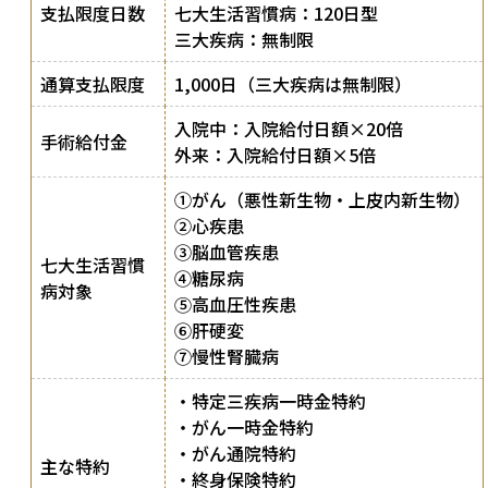
支払限度日数
七大生活習慣病：120日型
三大疾病：無制限
通算支払限度
1,000日（三大疾病は無制限）
入院中：入院給付日額×20倍
手術給付金
外来：入院給付日額×5倍
①がん（悪性新生物・上皮内新生物）
②心疾患
③脳血管疾患
七大生活習慣
④糖尿病
病対象
⑤高血圧性疾患
⑥肝硬変
⑦慢性腎臓病
・特定三疾病一時金特約
・がん一時金特約
・がん通院特約
主な特約
・終身保険特約