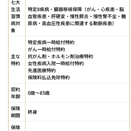
七大
生活
特定8疾病・臓器移植保障（がん・心疾患・脳
習慣
血管疾患・肝硬変・慢性膵炎・慢性腎不全・糖
病対
尿病・高血圧性疾患に関連する動脈疾患）
象
特定疾病一時給付特約
がん一時給付特約
主な
抗がん剤・ホルモン剤治療特約
特約
女性疾病入院一時給付特約
先進医療特約
保険料払込免除特約
契約
0歳〜85歳
年齢
保険
終身
期間
保険