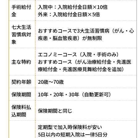
手術給付
入院中：入院給付金日額×10倍
金
外来：入院給付金日額×5倍
七大生活
おすすめコースで3大生活習慣病（がん・心
習慣病対
疾患・脳血管疾患）が無制限
象
エコノミーコース（入院・手術のみ）
主な特約
おすすめコース（がん治療給付金・先進医
療給付金・先進医療見舞給付金を追加）
契約年齢
20歳〜70歳
保険期間
10年・20年・30年（自動更新可）
保険料払
保険期間と同じ
込期間
定期型で加入時保険料が安い
5日以内の短期入院は一律5日分