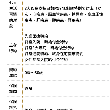
七大
生活
8大疾病支払日数限度無制限特則で対応（が
習慣
ん・心疾患・脳血管疾患・糖尿病・高血圧性
病対
疾患・肝疾患・膵疾患・腎疾患）
象
先進医療特約
終身入院一時給付金特約
主な
終身3大疾病一時給付金特約
特約
終身通院特約、終身在宅医療特約
女性疾病入院給付金特約
契約
0歳〜80歳
年齢
保険
終身
期間
保険
料払