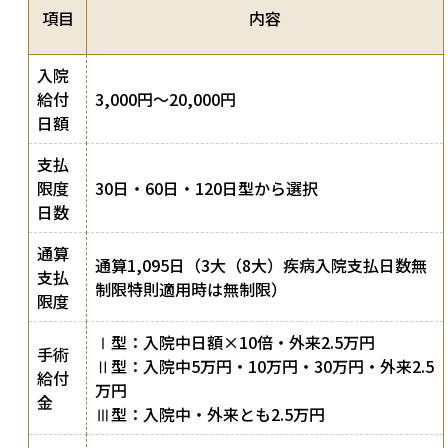
項目
内容
入院
給付
3,000円〜20,000円
日額
支払
限度
30日・60日・120日型から選択
日数
通算
通算1,095日（3大（8大）疾病入院支払日数無
支払
制限特則適用時は無制限）
限度
Ⅰ型：入院中日額×10倍・外来2.5万円
手術
Ⅱ型：入院中5万円・10万円・30万円・外来2.5
給付
万円
金
Ⅲ型：入院中・外来とも2.5万円