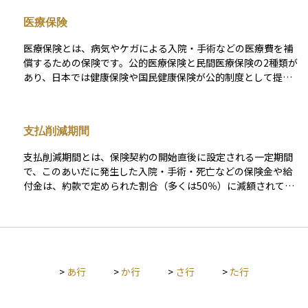
算出され、一般にリスクが高いほど保険料も高くなります。 ま
医療保険
た、主契約に加えて特約（オプション）を付加することで、保
険料が増えることもあります。保険料は、契約を維持し続ける
医療保険とは、病気やケガによる入院・手術などの医療費を補
ために必要な支出であり、未納が続くと保障が失効する場合も
償するための保険です。公的医療保険と民間医療保険の2種類が
あるため、支払計画を立てることが大切です。資産運用の観点
あり、日本では健康保険や国民健康保険が公的制度として提供
からも、保険料の支払いが家計に与える影響や、保障と費用の
されています。一方、民間医療保険は、公的保険でカバーしき
バランスを見極めることは、ライフプラン設計において重要な
れない自己負担分や特定の治療費を補填するために活用されま
判断材料となります。
す。契約内容によって給付金の額や支払い条件が異なり、将来
支払削減期間
の医療費負担を軽減するために重要な役割を果たします。
支払削減期間とは、保険契約の開始直後に設定される一定期間
で、このあいだに発生した入院・手術・死亡などの保険金や給
付金は、約款で定められた割合（多くは50％）に減額されて支
払われる仕組みです。 とくに持病や既往症があっても加入しや
すい「引受基準緩和型」や「無選択型」の医療保険に設けられ
ることが多く、加入者が加入直後に高額な請求をした場合の保
険会社のリスクを抑える役割があります。 期間の長さは商品ご
とに異なりますが、代表的には契約日から1年間で、以後は満額
>
あ行
>
か行
>
さ行
>
た行
支払いに切り替わります。資産運用の観点では、この期間中は
保障が半減するため、突発的な医療費や葬儀費用を自己資金や
他の保険でカバーできるよう流動性資金を確保しておくと、運