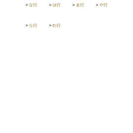
用計画を崩さずに済みます。
>
な行
>
は行
>
ま行
>
や行
>
ら行
>
わ行