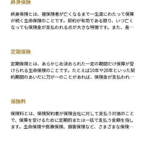
終身保険
だし、保険料は通常の保険よりも割高に設定されることが一般
的で、契約から一定期間（例：1～2年）は保障内容が制限され
終身保険とは、被保険者が亡くなるまで一生涯にわたって保障
る「免責期間」が設けられることもあります。持病や高齢によ
が続く生命保険のことです。契約が有効である限り、いつ亡く
って通常の保険に加入できなかった人にとっては、貴重な保障
なっても保険金が支払われる点が大きな特徴です。また、長く
手段となります。加入のハードルは低い一方で、保障内容や費
契約を続けることで、解約した際に戻ってくるお金である「解
用のバランスをよく理解することが大切です。
約返戻金」も一定程度蓄積されるため、保障と同時に資産形成
の手段としても利用されます。 保険料は一定期間で払い終える
定期保険
ものや、生涯支払い続けるものなど、契約によってさまざまで
す。遺族への経済的保障を目的に契約されることが多く、老後
定期保険とは、あらかじめ決められた一定の期間だけ保障が受
の資金準備や相続対策としても活用されます。途中で解約する
けられる生命保険のことです。たとえば10年や20年といった契
と、払い込んだ金額よりも少ない返戻金しか戻らないこともあ
約期間のあいだに万が一のことがあれば、保険金が支払われま
るため、長期の視点で加入することが前提となる保険です。
すが、その期間を過ぎると保障はなくなります。保障期間が限
定されているため、保険料は比較的安く設定されています。特
に子育て世代や住宅ローンを抱えている方など、特定の期間だ
保険料
け万が一の保障を重視したい場合に適しています。貯蓄性はな
く、純粋に「保障のための保険」である点が特徴です。
保険料とは、保険契約者が保険会社に対して支払う対価のこと
で、保障を受けるために定期的または一括で支払う金額を指し
ます。生命保険や医療保険、損害保険など、さまざまな保険商
品に共通する基本的な要素です。保険料は、契約時の年齢・性
別・保険金額・保障内容・加入期間・健康状態などに基づいて