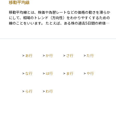
移動平均線
グを探るヒントになります。RSIは主に短期的な値動きに注目す
る投資家に好まれており、シンプルで直感的に理解しやすいの
移動平均線とは、株価や為替レートなどの価格の動きを滑らか
が特徴です。ただし、強いトレンドが出ている場面では必ずし
にして、相場のトレンド（方向性）をわかりやすくするための
も機能しないこともあるため、他の指標と組み合わせて使うこ
線のことをいいます。 たとえば、ある株の過去5日間の終値を
とが一般的です。
毎日平均して、その平均値を線でつないでいくと「5日移動平均
線」ができます。これにより、日々の細かい値動きに左右され
ず、価格の流れや傾向をつかみやすくなります。 投資の世界で
は、短期（例：5日）、中期（例：25日）、長期（例：75日や2
00日）といったさまざまな期間の移動平均線が使われ、それぞ
>
あ行
>
か行
>
さ行
>
た行
れが売買のタイミングを見極める目安とされます。特に初心者
でも視覚的にトレンドを把握しやすいため、テクニカル分析の
基本として広く利用されています。
>
な行
>
は行
>
ま行
>
や行
>
ら行
>
わ行