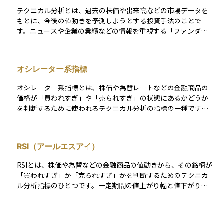
テクニカル分析とは、過去の株価や出来高などの市場データを
もとに、今後の値動きを予測しようとする投資手法のことで
す。ニュースや企業の業績などの情報を重視する「ファンダメ
ンタル分析」とは異なり、チャートや数値パターンに注目して
売買のタイミングを見極めます。 たとえば、移動平均線やロー
ソク足、RSIやMACDといった指標がよく使われます。テクニカ
オシレーター系指標
ル分析は、短期的な売買やタイミング投資に強みがあり、特に
デイトレードやスイングトレードを行う投資家に重宝されてい
オシレーター系指標とは、株価や為替レートなどの金融商品の
ます。ただし、未来の値動きを確実に当てられるわけではない
価格が「買われすぎ」や「売られすぎ」の状態にあるかどうか
ため、リスク管理や他の情報との併用が重要です。資産運用を
を判断するために使われるテクニカル分析の指標の一種です。
始めるうえで、チャートを読む力は判断材料のひとつとして有
これらの指標は、一定の範囲内（たとえば0～100）で数値が上
用なスキルです。
下に振れるように設計されており、その動きが振り子（オシレ
ーター）のように見えることからこの名前がついています。 た
RSI（アールエスアイ）
とえば、数値が高すぎれば「買われすぎ」とされ、価格が下が
る可能性が示唆されます。逆に、数値が低すぎれば「売られす
RSIとは、株価や為替などの金融商品の値動きから、その銘柄が
ぎ」と判断され、反発が期待されることがあります。代表的な
「買われすぎ」か「売られすぎ」かを判断するためのテクニカ
オシレーター系指標には、RSI（相対力指数）やストキャスティ
ル分析指標のひとつです。一定期間の値上がり幅と値下がり幅
クス、RCIなどがあり、短期的な売買タイミングを判断する際に
を比べて数値化し、0％から100％の間で表示されます。 一般的
用いられます。
には、RSIが70％を超えると「買われすぎ」、30％を下回ると
「売られすぎ」とされ、相場が反転する可能性のあるタイミン