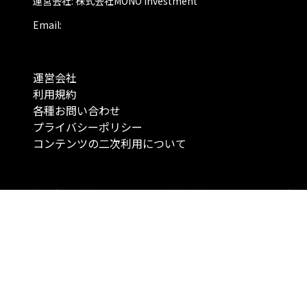
運営会社: 株式会社MONO Investment
Email:
運営会社
利用規約
各種お問い合わせ
プライバシーポリシー
コンテンツの二次利用について
当メディアで提供するコンテンツは、情報の提供を目的としており、投資
行動を勧誘する目的で、作成したものではありません。 銘柄の選択、売買
投資の最終決定は、お客様ご自身でご判断いただきますようお願いいたしま
コンテンツの情報は、弊社が信頼できると判断した情報源から入手したも
が、その情報源の確実性を保証したものではありません。 また、本コンテ
載内容は、予告なしに変更することがあります。
「投資のコンシェルジュ」はMONO Investmentの登録商標です（登録商標