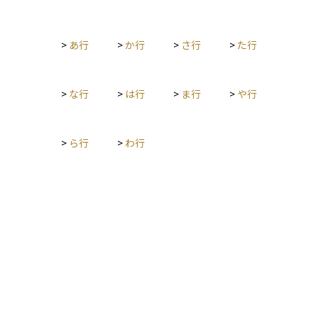
でで支払いを終えるタイプがあります。 有期払いの場合、払込
期間が終了しても保障は継続することが多く、将来の支出を軽
減する目的で選ばれることもあります。一方で、払込期間が短
>
あ行
>
か行
>
さ行
>
た行
いほど、月々の保険料は高くなる傾向があります。保険を選ぶ
際には、保障内容だけでなく、支払い負担やライフプランに合
った払込期間を考慮することが大切です。
>
な行
>
は行
>
ま行
>
や行
>
ら行
>
わ行