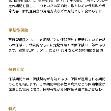
第1保険期間とは、保険契約が成立してから最初に設定される一
定の期間を指し、このあいだは契約時に取り決めた保険料や保
障内容、解約返戻金の算定方法などが原則として変わらずに適
用されます。 保険会社と契約者が最初に築く保障の土台となる
フェーズであり、保障内容を見直すかどうかを考える最初の節
目でもあります。 終了時には更新や保険料の変更、特約の追
更新型保険
加・解除などが可能な商品が多く、ライフステージや経済状況
の変化を踏まえて保障を最適化するうえで重要なタイミングと
更新型保険とは、一定期間ごとに保険契約を更新していく仕組
なります。 詳細は保険商品によって異なるため、内容をしっか
みの保険で、代表的なものに定期保険や医療保険の一部があり
りと確認しましょう。
ます。通常は10年、5年、あるいは1年などの契約期間を区切っ
て契約し、満期がくるたびに再契約（更新）することになりま
す。更新のたびに原則として新たな審査は不要ですが、年齢が
上がるごとに保険料も高くなる仕組みであるため、長期的に継
保険期間
続すると支払額が大きくなる傾向があります。 そのため、若い
うちは割安な保険料で加入できますが、老後の負担増に注意が
保険期間とは、保険契約が有効であり、保障が適用される期間
必要です。ライフステージや保障の必要性に応じて柔軟に見直
のことを指します。この期間中に事故や病気などの保険事故が
しや乗り換えができるというメリットがあり、短期間の保障を
発生した場合に限り、保険会社から保険金や給付金が支払われ
確保したい人や、若年層にとって選びやすい保険形態のひとつ
ます。保険期間には「定期型」と「終身型」があり、定期型は
です。
一定の期間で保障が終了するのに対し、終身型は一生涯にわた
って保障が続きます。 また、医療保険や生命保険、就業不能保
特約
険など、それぞれの保険商品によって保険期間の長さや更新の