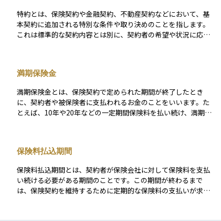
有無が異なるため、自分のライフプランや必要な保障に応じて
特約とは、保険契約や金融契約、不動産契約などにおいて、基
選ぶことが大切です。保険期間を正しく理解することで、保障
本契約に追加される特別な条件や取り決めのことを指します。
が必要なときに備えが切れているといった事態を防ぐことがで
これは標準的な契約内容とは別に、契約者の希望や状況に応じ
きます。
て付加されるもので、主契約の補足・強化・変更などを目的と
します。 たとえば、生命保険では「災害特約」や「払込免除特
約」などがあり、基本の保障に加えて追加の保障や条件変更を
満期保険金
可能にします。特約は自由度が高い反面、内容や適用条件が複
雑になることもあるため、契約時にはその内容を正確に理解し
満期保険金とは、保険契約で定められた期間が終了したとき
ておくことが重要です。資産運用や保険設計においては、特約
に、契約者や被保険者に支払われるお金のことをいいます。た
の有無によって将来のリスク対応力やコスト負担が大きく変わ
とえば、10年や20年などの一定期間保険料を払い続け、満期に
る可能性があるため、戦略的に選ぶべき要素のひとつです。
なったときにその保険が「満了」すると、あらかじめ決められ
た金額が支払われます。 このお金は、死亡や病気などのリスク
に備えるだけでなく、貯蓄のように将来の資金づくりにも役立
保険料払込期間
つという特徴があります。特に学資保険や養老保険などでよく
使われる仕組みです。
保険料払込期間とは、契約者が保険会社に対して保険料を支払
い続ける必要がある期間のことです。この期間が終わるまで
は、保険契約を維持するために定期的な保険料の支払いが求め
られます。払込期間には、「終身払い」と呼ばれる一生涯支払
い続けるタイプと、「有期払い」といって一定の年齢や年数ま