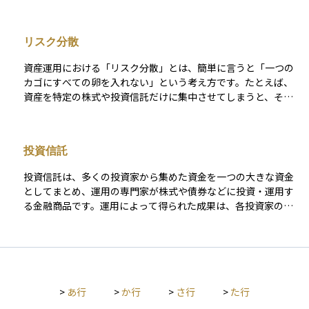
慮した慎重な判断が求められる金融商品です。また、流動性が
は外部からの借入れに頼らずに経営していることになり、財務
全体に与える影響を抑えることができます。なかでも、ハイイ
対応できる柔軟な仕組みを提供しています。初心者にとっては
低く、満期前に売却が難しい場合がある点にも注意が必要で
的に安定していると判断されやすくなります。たとえば、自己
ールド債や新興国債は高利回りで魅力的に見える一方で、信用
やや専門的な概念ですが、証券化商品のリスク構造を理解する
す。
資本比率が50%であれば、会社の資産の半分が自己資本、残り
力が低いため、景気後退時などには価格が大きく下落するリス
うえで欠かせないキーワードです。
リスク分散
半分が借入金などの他人資本ということになります。 投資家に
クを抱えています。リスクを抑えたい局面では、投資適格債へ
とっては、自己資本比率が高い企業ほど経営の安定性が高く、
のシフトやデュレーションの短縮、さらにCDSなどを活用した
資産運用における「リスク分散」とは、簡単に言うと「一つの
倒産のリスクが低いと考えられるため、企業の健全性を見極め
部分的なヘッジといった対策が有効です。 投資判断において
カゴにすべての卵を入れない」という考え方です。たとえば、
るうえで重要な指標のひとつです。特に長期投資を考える際に
は、「高い利回りは信用リスクの対価である」という原則を常
資産を特定の株式や投資信託だけに集中させてしまうと、それ
は、注目しておきたい数字です。
に意識する必要があります。期待されるリターンが、想定され
が値下がりしたときに大きな損失を受ける可能性があります。
る損失（デフォルト確率×損失率）や価格変動リスクに見合っ
リスク分散は、このリスクを減らすために、異なる種類の投資
ているかどうか。こうした視点で冷静に比較検討を行うこと
商品や地域、産業に資金を分けて投資する方法です。これによ
投資信託
が、長期的に安定した債券運用につながる第一歩となります。
り、一つの商品が値下がりしても、他の商品が値上がりするこ
とで全体の損失を抑える効果が期待できます。たとえば、国内
投資信託は、多くの投資家から集めた資金を一つの大きな資金
株式だけでなく、海外株式や債券など複数の商品に投資するこ
としてまとめ、運用の専門家が株式や債券などに投資・運用す
とで、安定した資産運用が目指せます。 「たくさんの場所に投
る金融商品です。運用によって得られた成果は、各投資家の投
資して安全ネットを張る」というイメージを持つとわかりやす
資額に応じて分配される仕組みとなっています。 この商品の特
いでしょう。
徴は、少額から始められることと分散投資の効果が得やすい点
にあります。ただし、運用管理に必要な信託報酬や購入時手数
料などのコストが発生することにも注意が必要です。また、投
資信託ごとに運用方針やリスクの水準が異なり、運用の専門家
>
あ行
>
か行
>
さ行
>
た行
がその方針に基づいて投資先を選定し、資金を運用していきま
す。