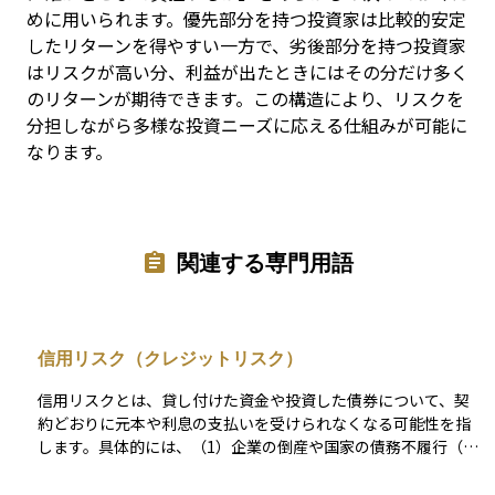
めに用いられます。優先部分を持つ投資家は比較的安定
したリターンを得やすい一方で、劣後部分を持つ投資家
はリスクが高い分、利益が出たときにはその分だけ多く
のリターンが期待できます。この構造により、リスクを
分担しながら多様な投資ニーズに応える仕組みが可能に
なります。
関連する専門用語
信用リスク（クレジットリスク）
信用リスクとは、貸し付けた資金や投資した債券について、契
約どおりに元本や利息の支払いを受けられなくなる可能性を指
します。具体的には、（1）企業の倒産や国家の債務不履行（い
わゆるデフォルト）、（2）利払いや元本返済の遅延、（3）返
済条件の不利な変更（債務再編＝デット・リストラクチャリン