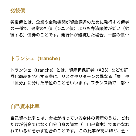
グ）などが該当します。これらはいずれも投資元本の毀損や収
劣後債
益の減少につながるため、信用リスクの管理は債券投資の基礎
として非常に重要です。 この信用リスクを定量的に評価する手
劣後債とは、企業や金融機関が資金調達のために発行する債券
段のひとつが、格付会社による信用格付けです。格付は通常、A
の一種で、通常の社債（シニア債）よりも弁済順位が低い（劣
AA（最上位）からD（デフォルト）までの等級で示され、投資
後する）債券のことです。発行体が破綻した場合、一般の債券
家にとってのリスク水準をわかりやすく表します。たとえば、
や他の債権者への支払いが優先され、劣後債の保有者への弁済
BBB格付けの5年債であれば、過去の統計に基づく累積デフォ
はその後に行われるため、元本や利息の支払いリスクが相対的
ルト率はおおよそ1.5％前後とされています（S&Pグローバルの
に高くなります。 このリスクの高さを補うため、劣後債は通常
データより）。ただし、格付はあくまで過去の情報に基づいた
トランシェ（tranche）
の社債よりも利回りが高めに設定されており、リスクプレミア
「静的な指標」であり、市場環境の急変に即応しにくい側面が
ムが反映されたハイリスク・ハイリターンの投資対象として位
あります。 そのため、市場ではよりリアルタイムなリスク指標
トランシェ（tranche）とは、資産担保証券（ABS）などの証
置づけられます。劣後債には、シニア劣後債とジュニア劣後債
として、同年限の国債利回りとの差であるクレジットスプレッ
券化商品を発行する際に、リスクやリターンの異なる「層」や
があり、ジュニア劣後債の方がさらに弁済順位が低いため、リ
ドが重視されます。これは「市場に織り込まれた信用リスク」
「区分」に分けた単位のことをいいます。フランス語で「部
スクが高くなる傾向にあります。 特に、金融機関が発行する劣
として機能し、スプレッドが拡大している局面では、投資家が
分」や「切片」を意味し、投資家が自分のリスク許容度に応じ
後債の一部（例：AT1債やTier 2債）は、国際的な銀行規制で
より高いリスクプレミアムを求めていることを意味します。さ
て選べるように、同じ証券でも優先的に利払いを受けられる
あるバーゼル規制に基づき、一定の条件を満たせば自己資本と
らに、クレジット・デフォルト・スワップ（CDS）の保険料率
「上位トランシェ」や、その分リスクは高いけれど利回りも高
して算入できるため、自己資本比率を向上させる手段として利
自己資本比率
は、債務不履行リスクに加え、流動性やマクロ経済環境を反映
い「劣後トランシェ」などに分けられます。 たとえば、企業が
用されています。ただし、AT1債（追加的Tier 1債）は発行体の
した即時性の高い指標として、機関投資家の間で広く活用され
発行するABSでは、返済が滞った場合に最も早く損失を被るの
財務状況によって利息の支払いが停止される可能性もあるた
自己資本比率とは、会社が持っている全体の資産のうち、どれ
ています。 こうしたリスクに備えるうえでの基本は、ポートフ
は劣後トランシェの投資家であり、逆に最も安全なのはシニア
め、リスクが高くなります。 投資家にとっては、高い利回りの
だけが借金ではなく自分自身の資本（＝自己資本）でまかなわ
ォリオ全体の分散です。業種や地域、格付けの異なる債券を組
トランシェ（上位層）です。このようにトランシェは、同じ証
魅力がある一方で、発行体の信用リスクや市場環境を十分に考
れているかを示す割合のことです。 この比率が高いほど、会社
み合わせることで、特定の発行体の信用悪化がポートフォリオ
券の中で異なるリスク水準を設計することで、幅広い投資家に