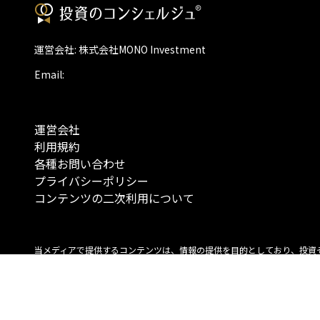
運営会社: 株式会社MONO Investment
Email:
運営会社
利用規約
各種お問い合わせ
プライバシーポリシー
コンテンツの二次利用について
当メディアで提供するコンテンツは、情報の提供を目的としており、投資
行動を勧誘する目的で、作成したものではありません。 銘柄の選択、売買
投資の最終決定は、お客様ご自身でご判断いただきますようお願いいたしま
コンテンツの情報は、弊社が信頼できると判断した情報源から入手したも
が、その情報源の確実性を保証したものではありません。 また、本コンテ
載内容は、予告なしに変更することがあります。