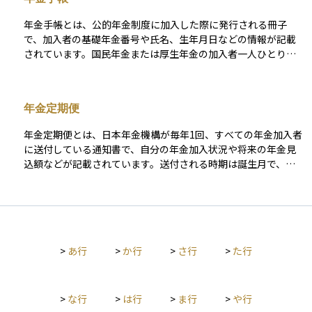
し、配偶者や子どもが一定の年齢や収入要件を超えていると対
象外になることがあります。つまり、定年後の生活を家族と一
年金手帳とは、公的年金制度に加入した際に発行される冊子
緒に支えていく仕組みの一つといえます。
で、加入者の基礎年金番号や氏名、生年月日などの情報が記載
されています。国民年金または厚生年金の加入者一人ひとりに
交付され、かつては年金に関する手続きや記録の管理に使用さ
れていました。基礎年金番号は年金の納付記録や受給資格の確
認などに必要で、年金手帳はその番号を証明する書類として活
年金定期便
用されてきました。 しかし、2022年以降はマイナンバー制度の
導入により、年金手帳の新規交付は終了し、基礎年金番号通知
年金定期便とは、日本年金機構が毎年1回、すべての年金加入者
書に移行されています。とはいえ、すでに発行されている年金
に送付している通知書で、自分の年金加入状況や将来の年金見
手帳は引き続き有効で、年金の手続きの際には今も使用可能で
込額などが記載されています。送付される時期は誕生月で、記
す。年金制度の管理が電子化される中でも、重要な記録の手が
録漏れや間違いがないかを確認するための大切な資料です。35
かりとなる書類として保管しておくことが推奨されます。
歳・45歳・59歳の節目の年には、より詳しい情報が載った特別
バージョンが送られ、老後の生活設計を具体的に考えるきっか
けになります。内容を確認することで、年金記録の確認や将来
の資金計画に役立てることができます。ねんきんネットを利用
>
あ行
>
か行
>
さ行
>
た行
すれば、これと同様の情報をオンラインでも確認できます。
>
な行
>
は行
>
ま行
>
や行