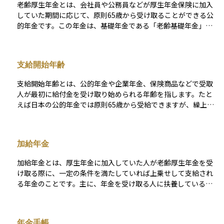
老齢厚生年金とは、会社員や公務員などが厚生年金保険に加入
していた期間に応じて、原則65歳から受け取ることができる公
的年金です。この年金は、基礎年金である「老齢基礎年金」に
上乗せされる形で支給され、収入に比例して金額が決まる仕組
みになっています。つまり、働いていたときの給与が高く、加
入期間が長いほど受け取れる年金額も多くなります。また、一
支給開始年齢
定の要件を満たせば、配偶者などに加算される「加給年金」も
含まれることがあります。老後の生活をより安定させるための
支給開始年齢とは、公的年金や企業年金、保険商品などで受取
重要な柱となる年金です。
人が最初に給付金を受け取り始められる年齢を指します。たと
えば日本の公的年金では原則65歳から受給できますが、繰上げ
や繰下げといった制度を利用して受け取り開始を早めたり遅ら
せたりすることも可能です。開始時期を動かすと月々の年金額
が増減するため、ライフプランや資産運用計画を立てる上で大
加給年金
きな影響を及ぼします。加えて、企業年金や個人年金保険でも
商品ごとに支給開始年齢が設定されており、契約時に将来の収
加給年金とは、厚生年金に加入していた人が老齢厚生年金を受
支バランスを見据えて選択することが重要です。老後の生活費
け取る際に、一定の条件を満たしていれば上乗せして支給され
を安定させるためには、支給開始年齢と自分の退職時期、貯蓄
る年金のことです。主に、年金を受け取る人に扶養している配
状況、寿命の見通しを総合的に考え、必要に応じて積立投資や
偶者や子どもがいる場合に支給されます。この制度は、家族の
保険の活用を検討することが望まれます。
生活を支えることを目的としており、会社員などが退職後に受
け取る厚生年金にプラスされるかたちで支給されます。 ただ
年金手帳