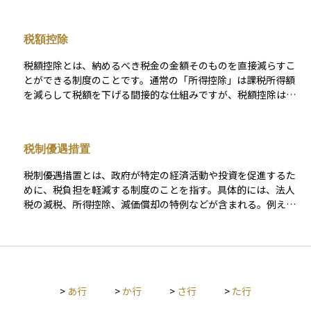
つ、良質な住宅ストックの形成を促す狙いがあります
きます。 相続税は、財産の種類や分割の仕方、受け取る人の立
などに充てる目的で利用され、教育資金に限定されることで贈
場によって税額が大きく変動するため、生前からの対策が非常
与税が免除される特例です。贈与を受けた人が30歳になるまで
税額控除
に重要です。生命保険や不動産の活用、資産の組み替えなどを
が対象期間であり、それまでに使い切れなかった残額には贈与
通じて、相続税評価額をコントロールすることが、家族への負
税が課される可能性があります。 また、実際に使った金額に対
税額控除とは、納めるべき税金の金額そのものを直接減らすこ
担を減らし、スムーズな資産承継を実現するための鍵となりま
して領収書を提出する必要があり、教育以外の支出には使えま
とができる制度のことです。通常の「所得控除」は課税所得額
す。
せん。資産を次世代に円滑に移しつつ、子や孫の成長を支援で
を減らして税額を下げる間接的な仕組みですが、税額控除は計
きるため、相続税対策としても注目されています。初心者にと
算された税額から一定の金額を差し引くため、同じ控除額でも
っては「生前贈与をしながら非課税の恩恵を受けられる制度」
より大きな節税効果があります。 たとえば、住宅ローン控除や
として、活用方法を知っておくと役立ちます。
配当控除、外国税額控除、寄附金控除などが代表的です。適用
税制優遇措置
には一定の条件や手続きが必要ですが、制度を正しく活用する
ことで、家計の負担を軽減することが可能になります。特に資
税制優遇措置とは、政府が特定の経済活動や投資を促進するた
産運用や不動産投資などでも活用される重要な税制上の仕組み
めに、税負担を軽減する制度のことを指す。具体的には、法人
です。
税の減税、所得控除、減価償却の特例などが含まれる。例え
ば、中小企業やスタートアップに対する税制優遇、特定の産業
への投資促進策などがある。これにより、企業や個人は資金負
担を抑えつつ、事業成長や投資の拡大を図ることができる。政
策目的に応じて適用範囲や内容が変わるため、適用条件の確認
が重要である。
>
あ行
>
か行
>
さ行
>
た行