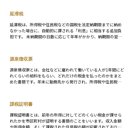
り、最大で13年間にわたり税負担を軽減できます。 控除額は原
則として「年末のローン残高×0.7％」を基準に算出され、各住
延滞税
宅区分ごとに定められた借入限度額までが対象となります。控
除しきれなかった分は翌年度の住民税からも一定額控除されま
延滞税は、所得税や住民税などの国税を法定納期限までに納め
す。 適用を受けるにはいくつかの条件があります。主な要件
なかった場合に、自動的に課される「利息」に相当する追加負
は、①自ら居住すること、②取得から6か月以内に入居し年末ま
担です。 未納期間の日数に応じて年率がかかり、納期限の翌日
で継続居住すること、③床面積が50㎡以上（一定要件を満たせ
から２か月までは原則として特例基準割合＋１％、それ以降は
ば40㎡以上も可）、④返済期間が10年以上のローンであるこ
＋7.3％（いずれも年度ごとに見直し）と段階的に高くなるた
と、⑤合計所得が2,000万円以下であること、などです。親族間
め、放置すると負担が膨らみやすい点が特徴です。 修正申告や
の売買や勤務先からの無利子・超低利ローンは対象外となりま
源泉徴収票
期限後申告で不足税額が判明した場合も、その納期限からさか
す。 また、新築住宅は省エネ基準の適合が必須条件とされてお
のぼって延滞税が計算されるため、投資取引の計上漏れなどに
り、長期優良住宅やZEH水準の住宅は借入限度額が優遇されま
源泉徴収票とは、会社などに雇われて働いている人が1年間にど
気付いたら早めに対応することが節税につながります。
す。中古住宅では新耐震基準に適合していることが必要で、古
れくらいの給料をもらい、どれだけの税金を払ったのかをまと
い住宅では耐震証明書の提出が求められるケースもあります。
めた書類です。年末に勤務先から発行され、所得税や住民税の
増改築やリフォームも一定の工事要件を満たせば対象になりま
計算、確定申告などに使われます。 この書類を見ることで、自
す。 手続きは初年度に確定申告が必要で、会社員の場合は2年
分の年収や天引きされた税金の額を正確に把握できます。資産
目以降は年末調整で対応できます。必要書類として、住宅ロー
運用を考えるうえでも、自分の収入や税金の状況を把握するこ
課税証明書
ンの年末残高証明書、売買契約書や登記事項証明書、省エネ性
とはとても重要です。たとえば、NISAやiDeCoなどの非課税制
能に関する証明書などが挙げられます。 住宅ローン控除は、住
度を活用する際や、住宅ローン控除を受けるときにもこの書類
課税証明書とは、前年の所得に対してどのくらい税金が課せら
宅購入時の資金計画や税負担に大きく影響する重要な制度で
が必要になることがあります。
れたかを市区町村が証明する書類のことをいいます。収入金額
す。適用条件や期限を正しく理解し、事前に必要書類や証明の
や所得金額、そして課税された住民税の額が記載されており、