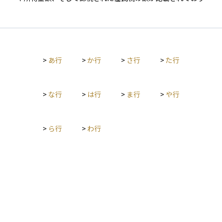
取得を進めておくことが安心につながります。
住宅ローンの審査や奨学金の申請、各種補助金の申請など、個
人の収入状況を証明する際に広く使われます。 資産運用の場面
でも、金融機関が融資判断を行うときの信用資料となるため重
要です。納税証明書が「税金を納めた事実」を示すのに対し、
課税証明書は「所得と課税額」を確認できる点に特徴がありま
>
あ行
>
か行
>
さ行
>
た行
す。
>
な行
>
は行
>
ま行
>
や行
>
ら行
>
わ行