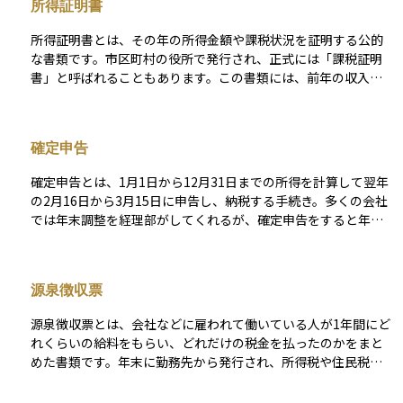
所得証明書
所得証明書とは、その年の所得金額や課税状況を証明する公的
な書類です。市区町村の役所で発行され、正式には「課税証明
書」と呼ばれることもあります。この書類には、前年の収入や
所得の内訳、課税額、扶養人数などが記載されており、住宅ロ
ーンの審査や奨学金の申請、保育料の決定、公的支援の申請な
ど、さまざまな場面で必要とされます。 特に資産運用に関連す
確定申告
る場面では、投資口座の開設時や非課税制度（たとえばNISAやi
DeCo）の利用に際して、所得要件を確認するために求められる
確定申告とは、1月1日から12月31日までの所得を計算して翌年
ことがあります。会社員の場合は、勤務先が役所に報告した情
の2月16日から3月15日に申告し、納税する手続き。多くの会社
報に基づいて作成されます。自営業者の場合は確定申告の内容
では年末調整を経理部がしてくれるが、確定申告をすると年末
が反映されます。
調整では受けられない控除を受けることができる場合もある。
確定申告をする必要がある人が確定申告をしないと加算税や延
滞税が発生する。
源泉徴収票
源泉徴収票とは、会社などに雇われて働いている人が1年間にど
れくらいの給料をもらい、どれだけの税金を払ったのかをまと
めた書類です。年末に勤務先から発行され、所得税や住民税の
計算、確定申告などに使われます。 この書類を見ることで、自
分の年収や天引きされた税金の額を正確に把握できます。資産