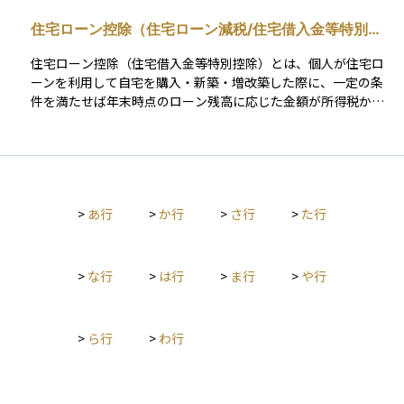
運用を考えるうえでも、自分の収入や税金の状況を把握するこ
住宅ローン控除（住宅ローン減税/住宅借入金等特別控
とはとても重要です。たとえば、NISAやiDeCoなどの非課税制
除）
度を活用する際や、住宅ローン控除を受けるときにもこの書類
住宅ローン控除（住宅借入金等特別控除）とは、個人が住宅ロ
が必要になることがあります。
ーンを利用して自宅を購入・新築・増改築した際に、一定の条
件を満たせば年末時点のローン残高に応じた金額が所得税から
控除される制度です。住宅取得を支援する目的で設けられてお
り、最大で13年間にわたり税負担を軽減できます。 控除額は原
則として「年末のローン残高×0.7％」を基準に算出され、各住
宅区分ごとに定められた借入限度額までが対象となります。控
除しきれなかった分は翌年度の住民税からも一定額控除されま
>
あ行
>
か行
>
さ行
>
た行
す。 適用を受けるにはいくつかの条件があります。主な要件
は、①自ら居住すること、②取得から6か月以内に入居し年末ま
で継続居住すること、③床面積が50㎡以上（一定要件を満たせ
ば40㎡以上も可）、④返済期間が10年以上のローンであるこ
>
な行
>
は行
>
ま行
>
や行
と、⑤合計所得が2,000万円以下であること、などです。親族間
の売買や勤務先からの無利子・超低利ローンは対象外となりま
す。 また、新築住宅は省エネ基準の適合が必須条件とされてお
>
ら行
>
わ行
り、長期優良住宅やZEH水準の住宅は借入限度額が優遇されま
す。中古住宅では新耐震基準に適合していることが必要で、古
い住宅では耐震証明書の提出が求められるケースもあります。