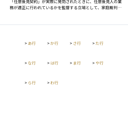
に業務を遂行することが求められます。また、原則として、当
「任意後見契約」が実際に発効されたときに、任意後見人の業
族や専門職（司法書士・弁護士など）が任命されることが多
事者はいつでも契約を解除することが可能ですが、その解除に
務が適正に行われているかを監督する立場として、家庭裁判所
く、安心して老後を迎えるための備えとして注目されている制
よって損害が発生した場合は、損害賠償の責任が問われる可能
により選任される第三者のことです。本人の判断能力が低下
度です。
性もあります。
し、任意後見契約の内容に基づいて後見が開始された場合、任
意後見人だけでは不正やミスが起きるおそれがあるため、それ
をチェックする役割を担います。 任意後見監督人は通常、弁護
士や司法書士などの専門職が選ばれ、定期的に家庭裁判所へ報
>
あ行
>
か行
>
さ行
>
た行
告を行いながら、任意後見人の活動を見守ります。資産管理や
生活支援を本人に代わって行う制度を円滑かつ安全に機能させ
るための重要な存在であり、任意後見制度の信頼性を支える柱
となります。
>
な行
>
は行
>
ま行
>
や行
>
ら行
>
わ行