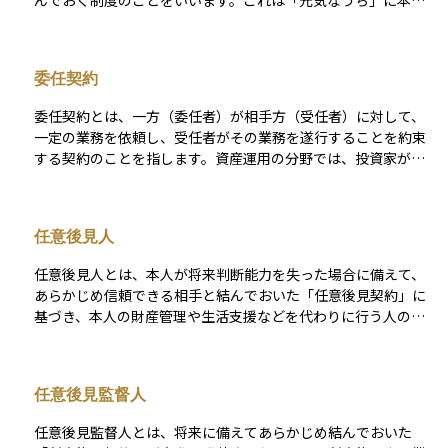
んでおく制度のことをいいます。これは「元気なうち」に本人
の意思で準備できる後見制度であり、判断能力が実際に低下し
たときに、家庭裁判所の監督のもとで任意後見人が正式に活動
を開始します。 任意後見人は、本人の財産管理や生活支援など
委任契約
を本人の希望に沿って行うことができるため、自分らしい生活
を維持するための手段として注目されています。法定後見と違
委任契約とは、一方（委任者）が相手方（受任者）に対して、
い、自分で「誰に、何を任せるか」を決めておける点が特徴で
一定の業務を依頼し、受任者がその業務を遂行することを約束
す。高齢化や認知症のリスクが高まる中で、資産や生活の管理
する契約のことを指します。資産運用の分野では、投資家が資
を将来にわたって安心して託すための、重要な準備の一つで
産運用会社やファイナンシャルアドバイザーに資産の管理や運
す。初心者にとっても、「自分の老後を自分で選ぶ」ための有
用を委託するケースが典型的です。 なお、委任契約には「法律
効な制度として知っておく価値があります。
行為」を目的とする場合と、「法律行為以外の事務」を目的と
任意後見人
する場合があり、この違いにより、民法上は「委任契約」と
「準委任契約」に分かれます。 法律行為とは、契約の締結や代
任意後見人とは、本人が将来判断能力を失った場合に備えて、
理行為のように、法的な効果を生じさせる意思表示を伴う行為
あらかじめ信頼できる相手と結んでおいた「任意後見契約」に
を指します。 たとえば、投資一任契約のように、運用者が顧客
基づき、本人の財産管理や生活支援などを代わりに行う人のこ
に代わって金融商品を売買するなどの法律行為を行う契約は、
とです。この契約は、本人がまだ判断能力のあるうちに公正証
委任契約に該当します。 一方、運用のアドバイスを提供した
書で結ばれ、実際に判断能力が不十分になったと家庭裁判所が
り、市場分析やレポート作成などの法律行為に当たらない業務
判断し、任意後見監督人が選任された段階で効力が発生しま
については、準委任契約として位置づけられます。 委任契約
任意後見監督人
す。 任意後見人の業務は、日常の金銭管理や契約手続き、介護
（および準委任契約）においては、受任者は善管注意義務（善
サービスの手配、不動産の管理など多岐にわたり、本人の意思
良な管理者として注意義務）を負い、契約内容に基づいて適切
任意後見監督人とは、将来に備えてあらかじめ結んでおいた
を尊重しつつ、その権利や生活を守ることが求められます。家