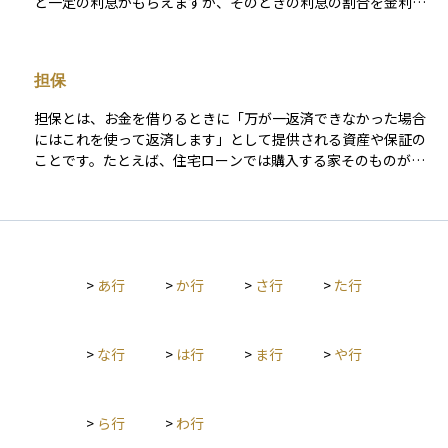
と一定の利息がもらえますが、そのときの利息の割合を金利ま
み合わせることで、特定の発行体の信用悪化がポートフォリオ
スクが高くなる傾向にあります。 特に、金融機関が発行する劣
たは利率と呼びます。一般的には「金利」が金融機関との貸し
全体に与える影響を抑えることができます。なかでも、ハイイ
後債の一部（例：AT1債やTier 2債）は、国際的な銀行規制で
借りに使われることが多く、 「利率」は投資商品の収益率など
ールド債や新興国債は高利回りで魅力的に見える一方で、信用
あるバーゼル規制に基づき、一定の条件を満たせば自己資本と
に使われる傾向がありますが、日常的にはほぼ同じ意味で使わ
力が低いため、景気後退時などには価格が大きく下落するリス
して算入できるため、自己資本比率を向上させる手段として利
担保
れています。資産運用の場面では、金利の動きが預金、ロー
クを抱えています。リスクを抑えたい局面では、投資適格債へ
用されています。ただし、AT1債（追加的Tier 1債）は発行体の
ン、債券などの価格や収益に影響を与えるため、金利や利率に
のシフトやデュレーションの短縮、さらにCDSなどを活用した
財務状況によって利息の支払いが停止される可能性もあるた
担保とは、お金を借りるときに「万が一返済できなかった場合
注目することはとても大切です。特に経済状況や中央銀行の政
部分的なヘッジといった対策が有効です。 投資判断において
め、リスクが高くなります。 投資家にとっては、高い利回りの
にはこれを使って返済します」として提供される資産や保証の
策によって金利は変動するため、それを理解しておくことでよ
は、「高い利回りは信用リスクの対価である」という原則を常
魅力がある一方で、発行体の信用リスクや市場環境を十分に考
ことです。たとえば、住宅ローンでは購入する家そのものが担
り良い投資判断につながります。
に意識する必要があります。期待されるリターンが、想定され
慮した慎重な判断が求められる金融商品です。また、流動性が
保となることが一般的で、返済できなければ金融機関はその家
る損失（デフォルト確率×損失率）や価格変動リスクに見合っ
低く、満期前に売却が難しい場合がある点にも注意が必要で
を売却して貸したお金を回収します。 投資の世界では、企業が
ているかどうか。こうした視点で冷静に比較検討を行うこと
す。
社債を発行する際に自社の資産を担保に差し出すこともありま
が、長期的に安定した債券運用につながる第一歩となります。
す。担保があることで、貸す側にとってはリスクが下がるた
め、金利も低めに設定される傾向があります。逆に担保がない
>
あ行
>
か行
>
さ行
>
た行
貸付（無担保）は、リスクが高いため金利も高めになります。
担保の種類や価値は、投資や融資の安全性を判断するうえでと
ても重要な要素です。
>
な行
>
は行
>
ま行
>
や行
>
ら行
>
わ行