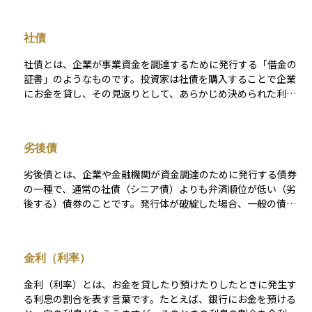
済条件の不利な変更（債務再編＝デット・リストラクチャリン
グ）などが該当します。これらはいずれも投資元本の毀損や収
社債
益の減少につながるため、信用リスクの管理は債券投資の基礎
として非常に重要です。 この信用リスクを定量的に評価する手
社債とは、企業が事業資金を調達するために発行する「借金の
段のひとつが、格付会社による信用格付けです。格付は通常、A
証書」のようなものです。投資家は社債を購入することで企業
AA（最上位）からD（デフォルト）までの等級で示され、投資
にお金を貸し、その見返りとして、あらかじめ決められた利息
家にとってのリスク水準をわかりやすく表します。たとえば、
（クーポン）を一定期間ごとに受け取ることができます。満期
BBB格付けの5年債であれば、過去の統計に基づく累積デフォ
が来れば、企業は投資家に元本を返済します。 銀行からの融資
ルト率はおおよそ1.5％前後とされています（S&Pグローバルの
とは異なり、社債は不特定多数の投資家から直接資金を集める
データより）。ただし、格付はあくまで過去の情報に基づいた
劣後債
方法であり、企業にとっては柔軟かつ効率的な資金調達手段で
「静的な指標」であり、市場環境の急変に即応しにくい側面が
す。 投資家にとって社債の魅力は、株式に比べて価格の変動が
あります。 そのため、市場ではよりリアルタイムなリスク指標
劣後債とは、企業や金融機関が資金調達のために発行する債券
小さく、定期的な利息収入が得られる点にあります。一方で、
として、同年限の国債利回りとの差であるクレジットスプレッ
の一種で、通常の社債（シニア債）よりも弁済順位が低い（劣
発行体である企業が経営破綻した場合、元本が戻らないリスク
ドが重視されます。これは「市場に織り込まれた信用リスク」
後する）債券のことです。発行体が破綻した場合、一般の債券
があるため、信用格付けや業績などを十分に確認することが重
として機能し、スプレッドが拡大している局面では、投資家が
や他の債権者への支払いが優先され、劣後債の保有者への弁済
要です。 安定的な収益を目指しつつ、リスク管理も重視する投
より高いリスクプレミアムを求めていることを意味します。さ
はその後に行われるため、元本や利息の支払いリスクが相対的
資家にとって、社債はポートフォリオの中核を担いうる資産ク
らに、クレジット・デフォルト・スワップ（CDS）の保険料率
に高くなります。 このリスクの高さを補うため、劣後債は通常
ラスのひとつです。
金利（利率）
は、債務不履行リスクに加え、流動性やマクロ経済環境を反映
の社債よりも利回りが高めに設定されており、リスクプレミア
した即時性の高い指標として、機関投資家の間で広く活用され
ムが反映されたハイリスク・ハイリターンの投資対象として位
金利（利率）とは、お金を貸したり預けたりしたときに発生す
ています。 こうしたリスクに備えるうえでの基本は、ポートフ
置づけられます。劣後債には、シニア劣後債とジュニア劣後債
る利息の割合を表す言葉です。たとえば、銀行にお金を預ける
ォリオ全体の分散です。業種や地域、格付けの異なる債券を組
があり、ジュニア劣後債の方がさらに弁済順位が低いため、リ