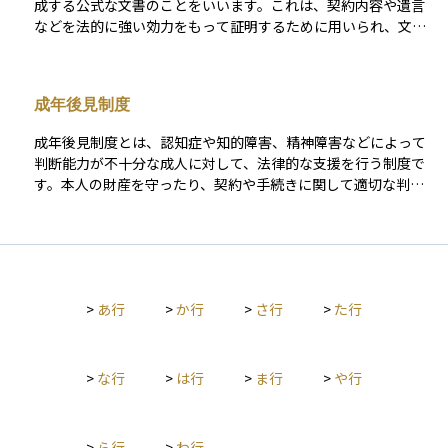
成する公式な文書のことをいいます。これは、契約内容や遺言
生活支援を本人に代わって行う制度を円滑かつ安全に機能させ
などを法的に強い効力をもって証明するために用いられ、文書
るための重要な存在であり、任意後見制度の信頼性を支える柱
の信頼性を高める役割を果たします。たとえば、金銭の貸し借
となります。
りに関する契約を公正証書にしておくと、返済が滞った場合に
裁判を経ずに強制執行（差し押さえなど）を行うことができる
成年後見制度
ようになります。 このように、公正証書には「証明力」と「執
行力」があり、将来のトラブルを防ぐために非常に有効です。
成年後見制度とは、認知症や知的障害、精神障害などによって
資産運用や相続、離婚時の財産分与、贈与契約など、法的な取
判断能力が不十分な成人に対して、法律的な支援を行う制度で
り決めを明確にしておきたい場面で利用されます。初心者にと
す。本人の財産を守ったり、契約や手続きに関して適切な判断
っても、「書面で約束を残す」ことの重要性を理解するうえ
を代わりに行ったりすることで、不利益を被らないように保護
で、知っておくと安心な制度です。
します。 この制度は家庭裁判所の関与のもとで運用され、「後
見」「保佐」「補助」という3つの類型に分かれており、本人の
判断能力の程度に応じて支援のレベルが異なります。また、将
来の備えとして判断能力があるうちに信頼できる人と契約を結
>
あ行
>
か行
>
さ行
>
た行
んでおく「任意後見制度」もあります。成年後見制度は、高齢
化が進む社会において、安心して生活し続けるための法的イン
フラとして重要な役割を果たしており、資産管理や相続、医
療・福祉の現場でも広く活用されています。
>
な行
>
は行
>
ま行
>
や行
>
ら行
>
わ行