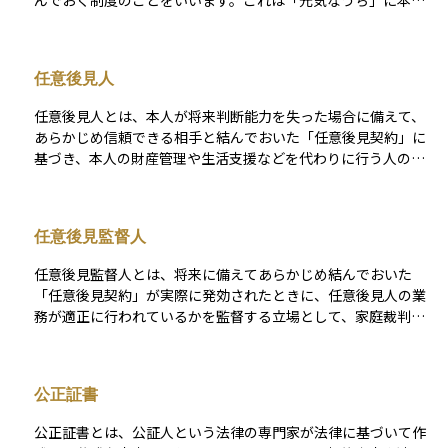
んでおく制度のことをいいます。これは「元気なうち」に本人
の意思で準備できる後見制度であり、判断能力が実際に低下し
たときに、家庭裁判所の監督のもとで任意後見人が正式に活動
を開始します。 任意後見人は、本人の財産管理や生活支援など
任意後見人
を本人の希望に沿って行うことができるため、自分らしい生活
を維持するための手段として注目されています。法定後見と違
任意後見人とは、本人が将来判断能力を失った場合に備えて、
い、自分で「誰に、何を任せるか」を決めておける点が特徴で
あらかじめ信頼できる相手と結んでおいた「任意後見契約」に
す。高齢化や認知症のリスクが高まる中で、資産や生活の管理
基づき、本人の財産管理や生活支援などを代わりに行う人のこ
を将来にわたって安心して託すための、重要な準備の一つで
とです。この契約は、本人がまだ判断能力のあるうちに公正証
す。初心者にとっても、「自分の老後を自分で選ぶ」ための有
書で結ばれ、実際に判断能力が不十分になったと家庭裁判所が
効な制度として知っておく価値があります。
判断し、任意後見監督人が選任された段階で効力が発生しま
任意後見監督人
す。 任意後見人の業務は、日常の金銭管理や契約手続き、介護
サービスの手配、不動産の管理など多岐にわたり、本人の意思
任意後見監督人とは、将来に備えてあらかじめ結んでおいた
を尊重しつつ、その権利や生活を守ることが求められます。家
「任意後見契約」が実際に発効されたときに、任意後見人の業
族や専門職（司法書士・弁護士など）が任命されることが多
務が適正に行われているかを監督する立場として、家庭裁判所
く、安心して老後を迎えるための備えとして注目されている制
により選任される第三者のことです。本人の判断能力が低下
度です。
し、任意後見契約の内容に基づいて後見が開始された場合、任
意後見人だけでは不正やミスが起きるおそれがあるため、それ
公正証書
をチェックする役割を担います。 任意後見監督人は通常、弁護
士や司法書士などの専門職が選ばれ、定期的に家庭裁判所へ報
公正証書とは、公証人という法律の専門家が法律に基づいて作
告を行いながら、任意後見人の活動を見守ります。資産管理や