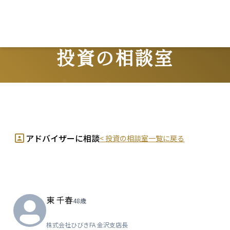
L
投資の相談室
Advisors
アドバイザーに相談
<
投資の相談室
一覧に戻る
東 千春
48
歳
株式会社ひびきFA
金沢支店長