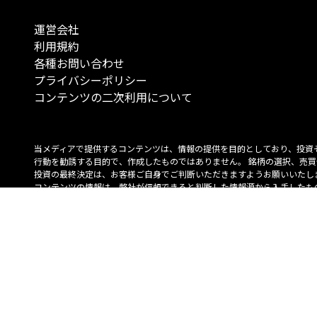
運営会社
利用規約
各種お問い合わせ
プライバシーポリシー
コンテンツの二次利用について
当メディアで提供するコンテンツは、情報の提供を目的としており、投資
行動を勧誘する目的で、作成したものではありません。 銘柄の選択、売買
投資の最終決定は、お客様ご自身でご判断いただきますようお願いいたしま
コンテンツの情報は、弊社が信頼できると判断した情報源から入手したも
が、その情報源の確実性を保証したものではありません。 また、本コンテ
載内容は、予告なしに変更することがあります。
「投資のコンシェルジュ」はMONO Investmentの登録商標です（登録商標
6527070号）。
Copyright © 2022 株式会社MONO Investment All rights reserved.