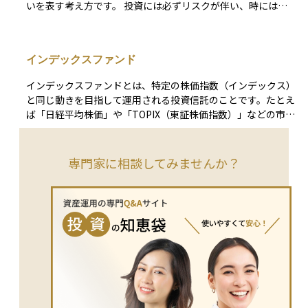
いを表す考え方です。 投資には必ずリスクが伴い、時には資
的に取り組む企業は、規制対応力やブランド価値の向上につな
産が目減りすることもあります。そのときに、どのくらいの下
がるため、将来的な成長性や安定性の面で投資家の関心を集め
落まで冷静に対応できるか、また生活に支障が出ないかという
ています。
観点で、自分のリスク許容度を見極めることが大切です。 年
インデックスファンド
齢、収入、資産の状況、投資経験、投資の目的などによって人
それぞれ異なり、リスク許容度が高い人は価格変動の大きい商
インデックスファンドとは、特定の株価指数（インデックス）
品にも挑戦できますが、低い人は安定性の高い商品を選ぶほう
と同じ動きを目指して運用される投資信託のことです。たとえ
が安心です。自分のリスク許容度を正しく理解することで、無
ば「日経平均株価」や「TOPIX（東証株価指数）」などの市場
理のない投資計画を立てることができます。
全体の動きを示す指数に連動するように設計されています。こ
の仕組みにより、個別の銘柄を選ぶ手間がなく、市場全体に分
散投資ができるのが特徴です。また、運用の手間が少ないた
専門家に相談してみませんか？
め、手数料が比較的安いことも魅力の一つです。投資初心者に
とっては、安定した長期運用の第一歩として選びやすいファン
ドの一つです。