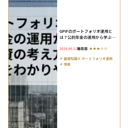
GPIFのポートフォリオ運用と
は？公的年金の運用から学ぶ投
資の考え方と最新実績をわかり
2026.06.11
難易度:
やすく解説
＃
基礎知識
＃
ポートフォリオ運用
＃
債券