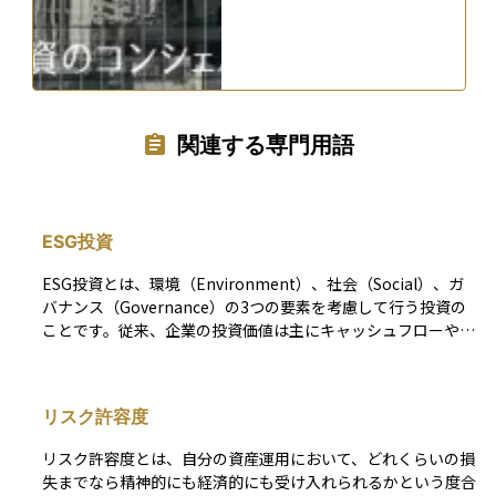
関連する専門用語
ESG投資
ESG投資とは、環境（Environment）、社会（Social）、ガ
バナンス（Governance）の3つの要素を考慮して行う投資の
ことです。従来、企業の投資価値は主にキャッシュフローや利
益率などの財務情報を基に判断されてきましたが、近年は、環
境負荷の低減、社会的責任の遂行、健全な経営体制といった非
財務情報も投資判断の重要な指標となっています。 ESGの概
リスク許容度
念は、2006年に国連が機関投資家向けに「責任投資原則（PR
I）」を提唱したことをきっかけに広まりました。ESG要素を
リスク許容度とは、自分の資産運用において、どれくらいの損
投資プロセスに組み込むことで、長期的なリスクを抑えながら
失までなら精神的にも経済的にも受け入れられるかという度合
持続可能なリターンの向上が期待されます。特に、ESGに積極