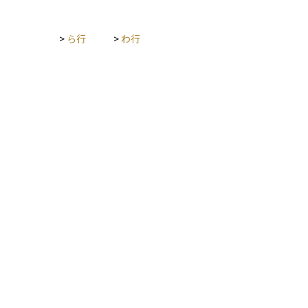
>
ら行
>
わ行