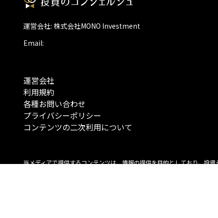
運営会社: 株式会社MONO Investment
Email:
運営会社
利用規約
各種お問い合わせ
プライバシーポリシー
コンテンツの二次利用について
当メディアで提供するコンテンツは、情報の提供を目的としており、投資
行動を勧誘する目的で、作成したものではありません。 銘柄の選択、売買
投資の最終決定は、お客様ご自身でご判断いただきますようお願いいたしま
コンテンツの情報は、弊社が信頼できると判断した情報源から入手したも
が、その情報源の確実性を保証したものではありません。 また、本コンテ
載内容は、予告なしに変更することがあります。