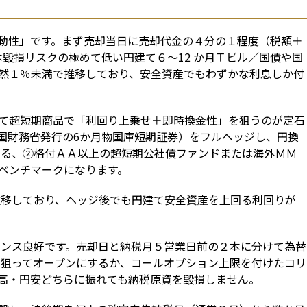
動性」です。まず売却当日に売却代金の４分の１程度（税額＋
毀損リスクの極めて低い円建て６〜12 か月Ｔビル／国債や国
然１％未満で推移しており、安全資産でもわずかな利息しか付
て超短期商品で「利回り上乗せ＋即時換金性」を狙うのが定石
国財務省発行の6か月物国庫短期証券）をフルヘッジし、円換
する、②格付ＡＡ以上の超短期公社債ファンドまたは海外ＭＭ
ベンチマークになります。
推移しており、ヘッジ後でも円建て安全資産を上回る利回りが
バランス良好です。売却日と納税月５営業日前の２本に分けて為替
トを狙ってオープンにするか、コールオプション上限を付けたコリ
高・円安どちらに振れても納税原資を毀損しません。