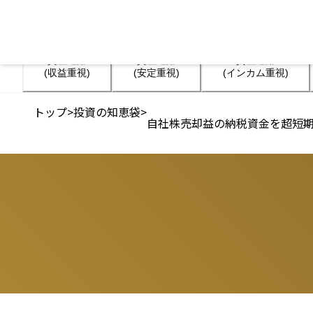
資産運用

資産運用

資産運用

(収益重視)
(安定重視)
(インカム重視)
トップ
>
投資の知恵袋
>
自社株売却益の納税資金を超短