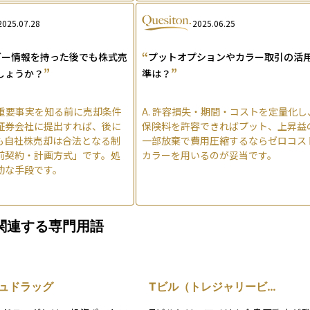
2025.07.28
2025.06.25
“
ダー情報を持った後でも株式売
プットオプションやカラー取引の活
”
”
しょうか？
準は？
重要事実を知る前に売却条件
A.
許容損失・期間・コストを定量化し
証券会社に提出すれば、後に
保険料を許容できればプット、上昇益
も自社株売却は合法となる制
一部放棄で費用圧縮するならゼロコス
前契約・計画方式」です。処
カラーを用いるのが妥当です。
効な手段です。
関連する専門用語
ュドラッグ
Tビル（トレジャリービ
ル/Treasury Bill）