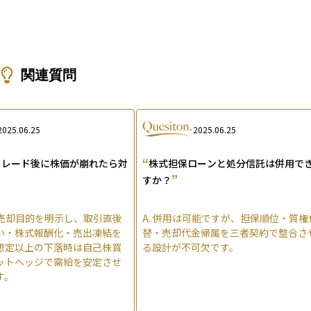
関連質問
2025.06.25
2025.06.25
“
トレード後に株価が崩れたら対
株式担保ローンと処分信託は併用で
”
すか？
で売却目的を明示し、取引直後
A.
併用は可能ですが、担保順位・質権
い・株式報酬化・売出凍結を
替・売却代金帰属を三者契約で整合さ
想定以上の下落時は自己株買
る設計が不可欠です。
ットヘッジで需給を安定させ
す。