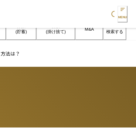
Loading...
MENU
保険

保険

M&A
検索する
(貯蓄)
(掛け捨て)
る方法は？