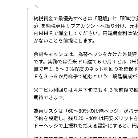
納税資金で最優先すべきは「隔離」と「即時流
α）を納税専用サブアカウントへ振り分け、元本
内ＭＭＦで保全してください。円短期金利は依
かないことを前提にします。
余剰キャッシュは、為替ヘッジをかけた外貨建
です。実務では①米ドル建て６か月Ｔビル（米
算で年１.５〜２％程度のネット利回りを確保
Ｆを３〜６か月梯子で組むという二段階構成が
米Ｔビル利回りは４月下旬でも４.３％前後で
期待できます。
為替リスクは「60〜80％の段階ヘッジ」が
予約を設定し、残り20〜40％は円安メリッ
ドーヘッジで上振れも拾える設計にすると、円