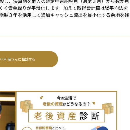
設し、決算期を個人の確定申告納税月（通常３月）から数か月
くく資金繰りが平滑化します。加えて取得費計算は総平均法を
繰越３年を活用して追加キャッシュ流出を最小化する余地を残
々木 辰
さんに相談する