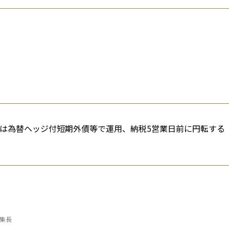
剰は為替ヘッジ付短期外債等で運用、納税5営業日前に円転する
編集長