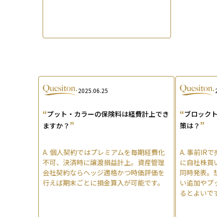
2025.06.25
“
“
プット・カラーの保険料は経費計上でき
ブロック
”
”
ますか？
策は？
A.
個人契約ではプレミアムを毎期経費化
A.
事前IR
不可、決済時に譲渡損益計上。資産管理
に自社株買
会社契約ならヘッジ適格かつ時価評価を
同時発表。
行えば期末ごとに損金算入が可能です。
い追加やプ
るとよいで