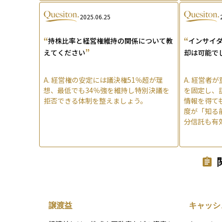
2025.06.25
“
“
持株比率と経営権維持の関係について教
インサイ
”
えてください
却は可能で
A.
経営権の安定には議決権51％超が理
A.
経営者が
想、最低でも34％強を維持し特別決議を
を固定し、
拒否できる体制を整えましょう。
情報を得て
度が「知る
分信託も有
譲渡益
キャッシ