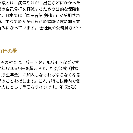
保険とは、病気やけが、出産などにかかった
費の自己負担を軽減するための公的な保険制
す。日本では「国民皆保険制度」が採用され
り、すべての人が何らかの健康保険に加入す
になっています。 会社員や公務員など
勤務先を通じて「被用者保険」に加入し、自
者や無職の人は市区町村が運営する「国民健
険」に加入します。保険料は収入などに応じ
6万円の壁
まり、原則として医療費の自己負担は3割で
ます。また、扶養されている家族（被扶養
6万円の壁とは、パートやアルバイトなどで働
も一定の条件を満たせば保険の対象となり、
が年収106万円を超えると、社会保険（健康
に保険料を支払わなくても医療サービスを受
や厚生年金）に加入しなければならなくなる
れる仕組みになっています。健康保険は日常
額のことを指します。これは特に扶養内で働
の安心を支える基本的な社会保障制度のひと
い人にとって重要なラインです。年収が106
す。
を超えると、自分で保険料を負担する必要が
くるため、手取り収入が減る可能性がありま
整する人も多くいます。対象となるのは、従
数が一定以上の企業（通常は51人以上）で働
いる場合など、いくつかの条件を満たす人で
この制度は、働く人の社会保障を手厚くする