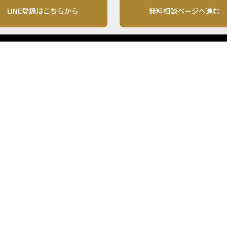
LINE登録はこちらから
無料相談ページへ進む
運営会社
利用規約
各種お問い合わせ
株式会社MONO Investment
プライバシーポリシー
コンテンツの二次利用
ンテンツは、情報の提供を目的としており、投資その他の行動を勧誘する目的で、作
投資の最終決定は、お客様ご自身でご判断いただきますようお願いいたします。 本
から入手したものですが、その情報源の確実性を保証したものではありません。 ま
があります。
「投資のコンシェルジュ」はMONO Investmentの登録商標です（登録商標第65270