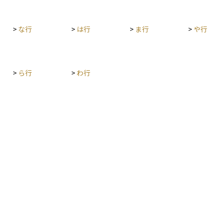
こと
「壁
>
な行
>
は行
>
ま行
>
や行
>
ら行
>
わ行