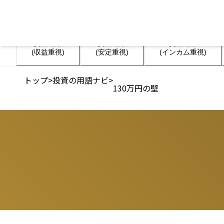
資産運用

資産運用

資産運用

(収益重視)
(安定重視)
(インカム重視)
トップ
>
投資の用語ナビ
>
130万円の壁