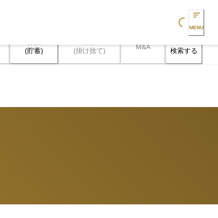
Loading...
MENU
保険

保険

M&A
検索する
(貯蓄)
(掛け捨て)