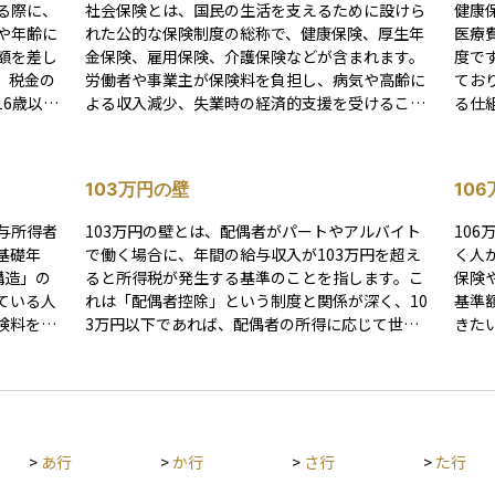
る際に、
社会保険とは、国民の生活を支えるために設けら
健康
や年齢に
れた公的な保険制度の総称で、健康保険、厚生年
医療
額を差し
金保険、雇用保険、介護保険などが含まれます。
度で
、税金の
労働者や事業主が保険料を負担し、病気や高齢に
てお
6歳以上
よる収入減少、失業時の経済的支援を受けること
る仕組み
り、年間
ができます。社会全体でリスクを分担し、生活の
は、
 子ど
安定を図る仕組みです。 また、社会保険は万が一
営業
にはなりま
の備えとして機能し、資産運用においては「公的
康保
103万円の壁
10
ありま
保障の不足分をどのように補うか」を考える前提
て決
うかなど
となる存在です。
済み
与所得者
103万円の壁とは、配偶者がパートやアルバイト
10
（19歳
者）
基礎年
で働く場合に、年間の給与収入が103万円を超え
く人
な控除額が
個別
構造」の
ると所得税が発生する基準のことを指します。こ
保険
族を支え
けら
ている人
れは「配偶者控除」という制度と関係が深く、10
基準
生活
険料を支
3万円以下であれば、配偶者の所得に応じて世帯
きた
つで
け取るこ
主が税金の軽減を受けられますが、103万円を超
万円
えるとその控除が一部制限される、または受けら
出て
歳未満の
れなくなることがあります。そのため、特に主婦
す。 そのため、106万円を超えないように働き方
納付、記
や主夫など、扶養の範囲内で働きたい人にとって
を調
老後の年
重要な収入の目安となります。税金や家計に関わ
業員
>
あ行
>
か行
>
さ行
>
た行
も含む包
るため、手取りを意識する人の間では「壁」とし
いて
とって
て広く知られています。
す。