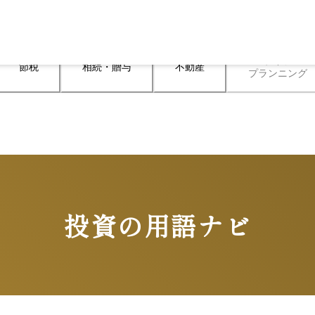
ライフ

節税
相続・贈与
不動産
プランニング
投資の用語ナビ