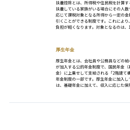
扶養控除とは、所得税や住民税を計算す
扶養している家族がいる場合にその人数
応じて課税対象となる所得から一定の金
引くことができる制度です。これにより
負担が軽くなります。対象となるのは、1
の子どもや親などで、生計を共にしてお
の所得が一定額以下であることが条件です。
もが16歳未満の場合は扶養控除の対象
厚生年金
せんが、別途「児童手当」などの支援が
す。控除額は扶養親族の年齢や学生かど
厚生年金とは、会社員や公務員などの給
によって異なり、たとえば「特定扶養親族
が加入する公的年金制度で、国民年金（
以上23歳未満の子ども）」はより大き
金）に上乗せして支給される「2階建て
認められています。税負担を軽減し、家
年金制度の一部です。厚生年金に加入し
る世帯への配慮を目的とした制度です。
は、基礎年金に加えて、収入に応じた保
払い、将来はその分に応じた年金額を受
とができます。 保険料は労使折半で、勤務先と本
人がそれぞれ負担します。原則として70
従業員が対象で、加入・脱退や保険料の
録管理は日本年金機構が行っています。
金だけでなく、障害年金や遺族年金など
括的な保障があり、給与収入がある人に