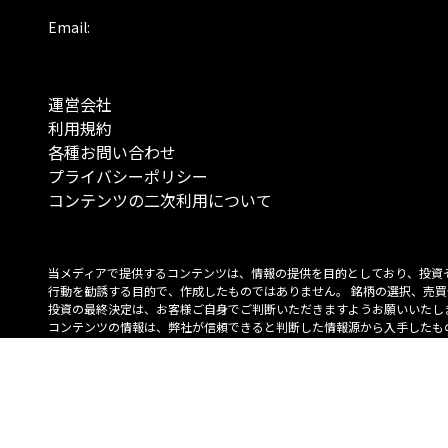
Email:
運営会社
利用規約
各種お問い合わせ
プライバシーポリシー
コンテンツの二次利用について
当メディアで提供するコンテンツは、情報の提供を目的としており、投資
行動を勧誘する目的で、作成したものではありません。 銘柄の選択、売買
投資の最終決定は、お客様ご自身でご判断いただきますようお願いいたしま
コンテンツの情報は、弊社が信頼できると判断した情報源から入手したも
が、その情報源の確実性を保証したものではありません。 また、本コンテ
載内容は、予告なしに変更することがあります。
「投資のコンシェルジュ」はMONO Investmentの登録商標です（登録商標