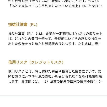
から代金を受け取っていない状態のお金のことです。つまり、
「あとで支払ってもらう約束になっている売上」のことを指し
ます。企業が商品を販売した際に、現金ではなく「掛け」で取
引した場合に発生します。会計上では資産として扱われ、将来
現金が入ってくる見込みがあると考えられます。 ただし、相手
損益計算書（PL）
がきちんと支払ってくれなければ回収できないリスクもあるた
め、経営管理や資金繰りの上では重要なポイントになります。
損益計算書（PL）とは、企業が一定期間にどれだけの収益を上
投資初心者の方にとっては、「企業がすでに売ったけれど、ま
げ、どれだけの費用を使って、最終的にいくらの利益や損失を
だ入金されていないお金」と理解するとわかりやすいでしょ
出したのかをまとめた財務諸表のひとつです。たとえば、売上
う。売掛金が多すぎる場合は、資金の流れに問題がある可能性
高から始まり、売上原価、販売費、一般管理費などの費用を差
もあるため、財務分析の際に注意して見るべき項目です。
し引いて、営業利益、経常利益、最終的な当期純利益までが順
を追って記載されています。 これにより、その会社が本業でど
信用リスク（クレジットリスク）
れだけ稼いでいるか、金融収支や特別な要因がどう影響してい
るかが一目でわかります。初心者の方には、「会社の成績表」
信用リスクとは、貸し付けた資金や投資した債券について、契
や「1年間のお金のかかり方ともうけの一覧表」と考えるとイメ
約どおりに元本や利息の支払いを受けられなくなる可能性を指
ージしやすいでしょう。企業の収益力や経営効率を分析するた
します。具体的には、（1）企業の倒産や国家の債務不履行（い
めの基本資料として、投資判断にも大きく役立つ重要な書類で
わゆるデフォルト）、（2）利払いや元本返済の遅延、（3）返
す。
済条件の不利な変更（債務再編＝デット・リストラクチャリン
グ）などが該当します。これらはいずれも投資元本の毀損や収
益の減少につながるため、信用リスクの管理は債券投資の基礎
として非常に重要です。 この信用リスクを定量的に評価する手