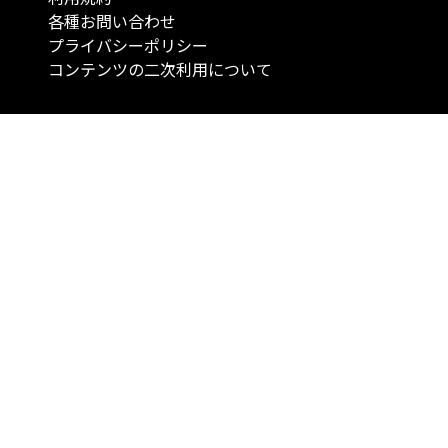
各種お問い合わせ
プライバシーポリシー
コンテンツの二次利用について
当メディアで提供するコンテンツは、情報の提供を目的としており、投資
行動を勧誘する目的で、作成したものではありません。 銘柄の選択、売買
投資の最終決定は、お客様ご自身でご判断いただきますようお願いいたしま
コンテンツの情報は、弊社が信頼できると判断した情報源から入手したも
が、その情報源の確実性を保証したものではありません。 また、本コンテ
載内容は、予告なしに変更することがあります。
「投資のコンシェルジュ」はMONO Investmentの登録商標です（登録商標
6527070号）。
Copyright © 2022 株式会社MONO Investment All rights reserved.