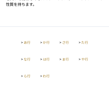
性質を持ちます。
>
あ行
>
か行
>
さ行
>
た行
>
な行
>
は行
>
ま行
>
や行
>
ら行
>
わ行