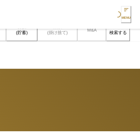
Loading...
MENU
保険

保険

M&A
検索する
(貯蓄)
(掛け捨て)