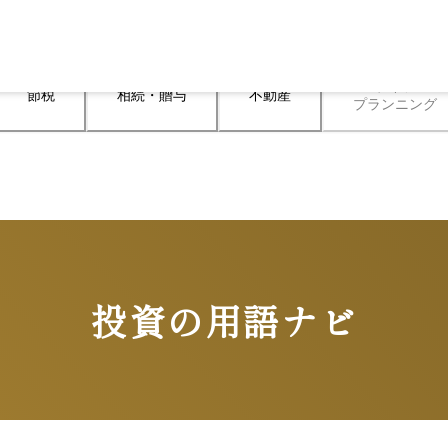
ライフ

節税
相続・贈与
不動産
プランニング
投資の用語ナビ