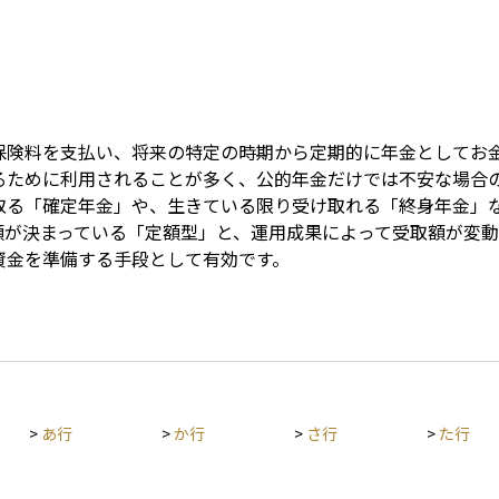
Term
保険料を支払い、将来の特定の時期から定期的に年金としてお
るために利用されることが多く、公的年金だけでは不安な場合
取る「確定年金」や、生きている限り受け取れる「終身年金」
額が決まっている「定額型」と、運用成果によって受取額が変
資金を準備する手段として有効です。
>
あ行
>
か行
>
さ行
>
た行