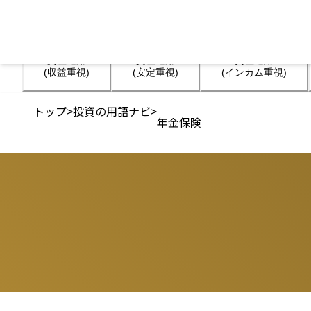
資産運用

資産運用

資産運用

(収益重視)
(安定重視)
(インカム重視)
トップ
>
投資の用語ナビ
>
年金保険