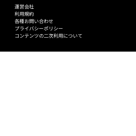
運営会社
利用規約
各種お問い合わせ
プライバシーポリシー
コンテンツの二次利用について
当メディアで提供するコンテンツは、情報の提供を目的としており、投資
行動を勧誘する目的で、作成したものではありません。 銘柄の選択、売買
投資の最終決定は、お客様ご自身でご判断いただきますようお願いいたしま
コンテンツの情報は、弊社が信頼できると判断した情報源から入手したも
が、その情報源の確実性を保証したものではありません。 また、本コンテ
載内容は、予告なしに変更することがあります。
「投資のコンシェルジュ」はMONO Investmentの登録商標です（登録商標
6527070号）。
Copyright © 2022 株式会社MONO Investment All rights reserved.