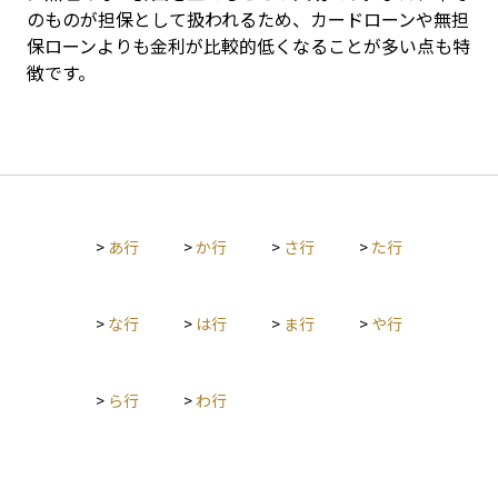
のものが担保として扱われるため、カードローンや無担
保ローンよりも金利が比較的低くなることが多い点も特
徴です。
>
あ行
>
か行
>
さ行
>
た行
>
な行
>
は行
>
ま行
>
や行
>
ら行
>
わ行