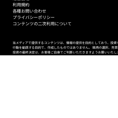
利用規約
各種お問い合わせ
プライバシーポリシー
コンテンツの二次利用について
当メディアで提供するコンテンツは、情報の提供を目的としており、投資
行動を勧誘する目的で、作成したものではありません。 銘柄の選択、売買
投資の最終決定は、お客様ご自身でご判断いただきますようお願いいたしま
コンテンツの情報は、弊社が信頼できると判断した情報源から入手したも
が、その情報源の確実性を保証したものではありません。 また、本コンテ
載内容は、予告なしに変更することがあります。
「投資のコンシェルジュ」はMONO Investmentの登録商標です（登録商標
6527070号）。
Copyright © 2022 株式会社MONO Investment All rights reserved.