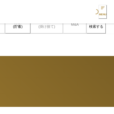
Loading...
MENU
保険

保険

M&A
検索する
(貯蓄)
(掛け捨て)