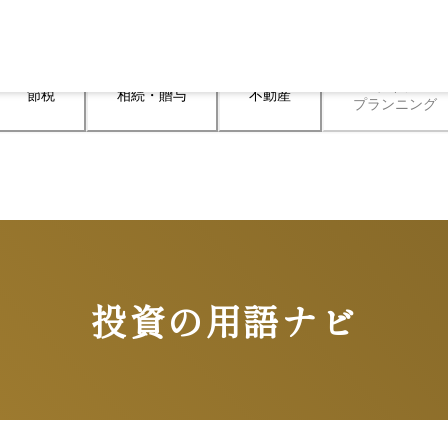
ライフ

節税
相続・贈与
不動産
プランニング
投資の用語ナビ