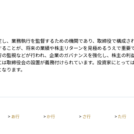
Term
定し、業務執行を監督するための機関であり、取締役で構成さ
することが、将来の業績や株主リターンを見極めるうえで重要
行の監視などが行われ、企業のガバナンスを強化し、株主の利
には取締役会の設置が義務付けられています。投資家にとって
となります。
>
あ行
>
か行
>
さ行
>
た行