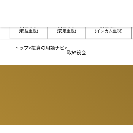
資産運用

資産運用

資産運用

(収益重視)
(安定重視)
(インカム重視)
トップ
>
投資の用語ナビ
>
取締役会