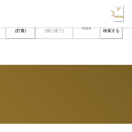
Loading...
MENU
保険

保険

M&A
検索する
(貯蓄)
(掛け捨て)