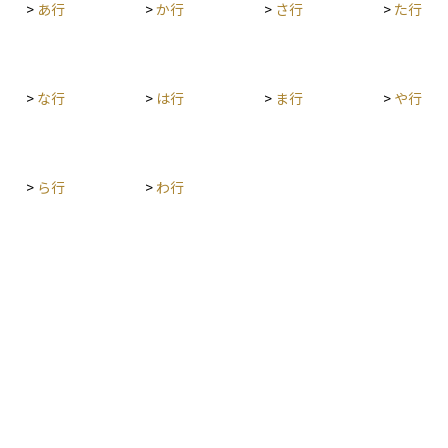
>
あ行
>
か行
>
さ行
>
た行
>
な行
>
は行
>
ま行
>
や行
>
ら行
>
わ行