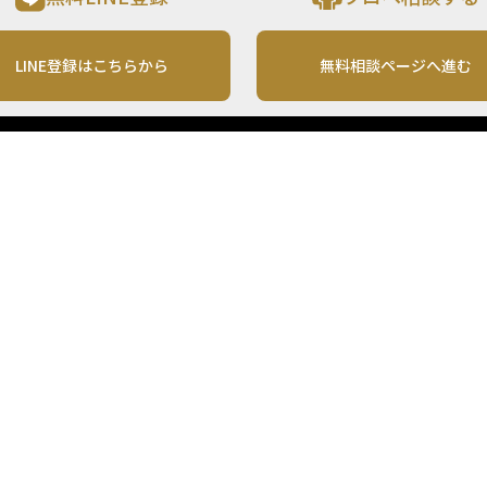
LINE登録はこちらから
無料相談ページへ進む
運営会社
利用規約
各種お問い合わせ
株式会社MONO Investment
プライバシーポリシー
コンテンツの二次利用
ンテンツは、情報の提供を目的としており、投資その他の行動を勧誘する目的で、作
投資の最終決定は、お客様ご自身でご判断いただきますようお願いいたします。 本
から入手したものですが、その情報源の確実性を保証したものではありません。 ま
があります。