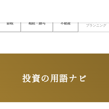
ライフ

節税
相続・贈与
不動産
プランニング
投資の用語ナビ