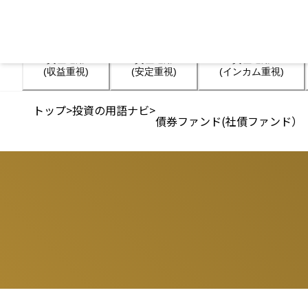
資産運用

資産運用

資産運用

(収益重視)
(安定重視)
(インカム重視)
トップ
>
投資の用語ナビ
>
債券ファンド(社債ファンド）