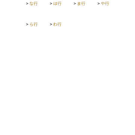
>
な行
>
は行
>
ま行
>
や行
>
ら行
>
わ行