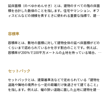
建てられるか、また資産価値がどうなるかを判断する重要な要
延床面積（のべゆかめんせき）とは、建物のすべての階の床面
素になります。特にアパートやオフィスビルなど収益物件を検
積を合計した数値のことを指します。住宅やマンション、オフ
討する際には、建蔽率を確認することが欠かせません。
ィスビルなどの規模を表すときに使われる重要な指標で、建物
の大きさを客観的に比較する際に役立ちます。 例えば、一戸建
て住宅で1階と2階がある場合、それぞれの階の床面積を足した
合計が延床面積となります。資産運用の観点では、不動産投資
容積率
において賃料や資産価値を判断する基準のひとつとなるため、
物件を評価するときに欠かせない要素です。
容積率とは、敷地の面積に対して建物全体の延べ床面積がどの
くらいまで認められているかを示す割合のことです。例えば、
容積率が200％で100平方メートルの土地を持っている場合、そ
の土地には合計200平方メートルまでの建物を建てることがで
きます。容積率は建物の高さや階数、規模に大きく関係してお
り、都市の景観や人口密度、防災計画などを考慮して法律や条
セットバック
例で定められています。不動産投資の観点からは、容積率が高
い土地ほど大きな建物を建てられるため、収益性が高まりやす
セットバックとは、建築基準法などで定められている「建物を
いという特徴があります。その一方で、周囲の環境や交通イン
道路や隣地の境界から一定の距離だけ後退させて建てること」
フラとのバランスも重要であり、土地選びや建築計画において
を指します。例えば、幅の狭い道路に面した土地に建物を建て
慎重に確認すべきポイントです。
る場合、将来の道路拡張や安全性の確保を目的に、敷地の一部
を道路として使えるよう空けておかなければならないケースが
あります。これにより、建物の延床面積や利用できる敷地が実