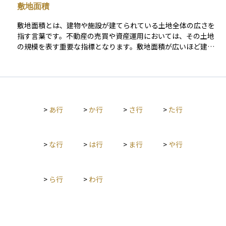
敷地面積
質的に制限されることになります。 資産運用の観点では、土地
や不動産を購入する際にセットバックが必要かどうかは重要な
敷地面積とは、建物や施設が建てられている土地全体の広さを
確認事項であり、将来の資産価値や収益性に影響を与える可能
指す言葉です。不動産の売買や資産運用においては、その土地
性があるため注意が必要です。
の規模を表す重要な指標となります。敷地面積が広いほど建物
の規模や配置の自由度が高くなり、商業施設や住宅の価値にも
大きく影響します。また、投資家にとっては不動産の収益性や
将来的な活用方法を考える際の基本的な情報となり、他の指標
と組み合わせて資産価値を判断する材料となります。
>
あ行
>
か行
>
さ行
>
た行
>
な行
>
は行
>
ま行
>
や行
>
ら行
>
わ行