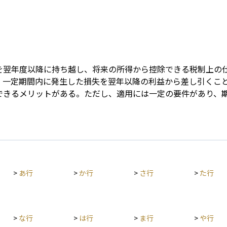
Term
を翌年度以降に持ち越し、将来の所得から控除できる税制上の
、一定期間内に発生した損失を翌年以降の利益から差し引くこ
できるメリットがある。ただし、適用には一定の要件があり、
>
あ行
>
か行
>
さ行
>
た行
>
な行
>
は行
>
ま行
>
や行