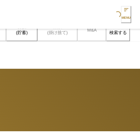
Loading...
MENU
保険

保険

M&A
検索する
(貯蓄)
(掛け捨て)