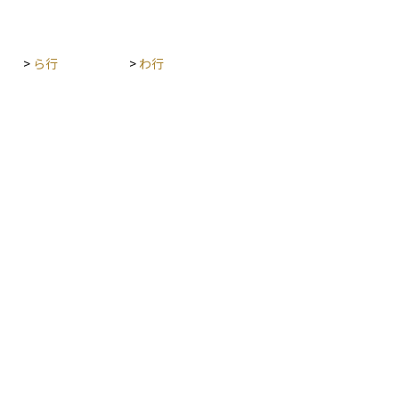
>
ら行
>
わ行