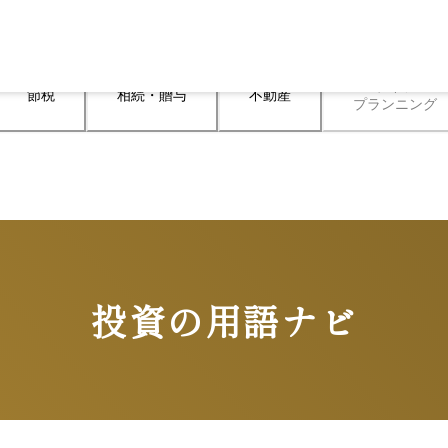
ライフ

節税
相続・贈与
不動産
プランニング
投資の用語ナビ