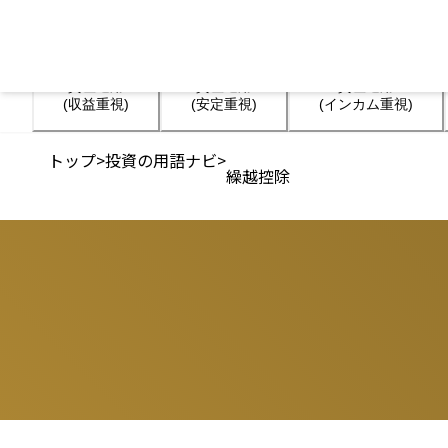
資産運用

資産運用

資産運用

(収益重視)
(安定重視)
(インカム重視)
トップ
>
投資の用語ナビ
>
繰越控除