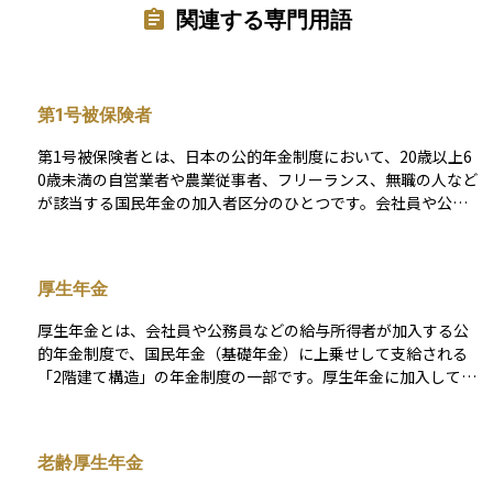
関連する専門用語
第1号被保険者
第1号被保険者とは、日本の公的年金制度において、20歳以上6
0歳未満の自営業者や農業従事者、フリーランス、無職の人など
が該当する国民年金の加入者区分のひとつです。会社員や公務
員などのように厚生年金に加入していない人が対象で、自分で
国民年金保険料を納める義務があります。 保険料は定額で、収
入にかかわらず同じ金額が設定されていますが、経済的に困難
厚生年金
な場合には免除制度や納付猶予制度を利用できることがありま
す。将来の年金受給の基礎となる制度であり、自分でしっかり
厚生年金とは、会社員や公務員などの給与所得者が加入する公
と手続きや納付を行う必要があります。公的年金制度の中で
的年金制度で、国民年金（基礎年金）に上乗せして支給される
も、自主的な加入と負担が特徴の区分です。
「2階建て構造」の年金制度の一部です。厚生年金に加入してい
る人は、基礎年金に加えて、収入に応じた保険料を支払い、将
来はその分に応じた年金額を受け取ることができます。 保険料
は労使折半で、勤務先と本人がそれぞれ負担します。原則とし
老齢厚生年金
て70歳未満の従業員が対象で、加入・脱退や保険料の納付、記
録管理は日本年金機構が行っています。老後の年金だけでな