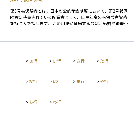
の境目によって、実額と標準報酬月額が一致しないことは珍し
くありません。この違いを理解していないと、保険料の増減や
第3号被保険者とは、日本の公的年金制度において、第2号被保
将来の給付見込みを見誤る原因になります。 また、標準報酬月
険者に扶養されている配偶者として、国民年金の被保険者資格
額は一度決まれば永久に固定されるものだと考えられることも
を持つ人を指します。 この用語が登場するのは、結婚や退職、
ありますが、これも典型的な誤解です。報酬水準に一定以上の
就労開始・就労時間の変更など、ライフスタイルの変化に伴っ
変動があった場合や、制度上定められた見直しのタイミングで
て年金の加入区分を確認する場面です。とくに、配偶者の働き
は、標準報酬月額が改定されることがあります。つまり、これ
方や自身の収入状況が変わった際に、どの年金区分に該当する
は「個人の属性としての金額」ではなく、「制度が便宜的に設
のかを整理する文脈で使われます。 第3号被保険者について誤
定する状態値」として捉える方が正確です。 投資や家計管理の
解されやすいのは、「誰でも配偶者であれば自動的になれる」
観点では、標準報酬月額そのものを操作したり最適化したりす
>
あ行
>
か行
>
さ行
>
た行
「保険料を払わなくてよい特別な優遇制度」と捉えられてしま
る対象として考えるのではなく、社会保険制度の中でどのよう
う点です。実際には、第3号被保険者となるには、配偶者が第2
に使われ、どの判断に影響しているかを理解することが重要で
号被保険者であることや、本人が厚生年金に加入していないこ
す。特に、保険料負担と給付の関係を考える際には、実収入で
となど、制度上の要件を満たす必要があります。また、制度の
>
な行
>
は行
>
ま行
>
や行
はなく標準報酬月額が基準になっている点を意識することで、
位置づけは免除ではなく、国民年金の加入者として扱われる仕
制度に対する過度な期待や不安を避けることにつながります。
組みです。 また、第3号被保険者の資格は固定的なものではな
く、就労状況や収入の変化によって失われることがあります。
>
ら行
>
わ行
たとえば、一定以上の収入を得て厚生年金に加入した場合や、
配偶者が第2号被保険者でなくなった場合には、年金区分が変更
されます。この点を理解していないと、無保険期間や手続き漏
れにつながることがあります。 たとえば、専業主婦として第3
号被保険者であった人が、パート勤務を始めて勤務時間や収入