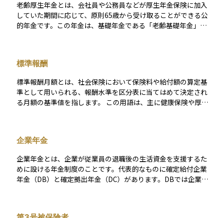
老齢厚生年金とは、会社員や公務員などが厚生年金保険に加入
く、障害年金や遺族年金なども含む包括的な保障があり、給与
していた期間に応じて、原則65歳から受け取ることができる公
収入がある人にとっては、生活保障の中心となる制度です。
的年金です。この年金は、基礎年金である「老齢基礎年金」に
上乗せされる形で支給され、収入に比例して金額が決まる仕組
みになっています。つまり、働いていたときの給与が高く、加
入期間が長いほど受け取れる年金額も多くなります。また、一
標準報酬
定の要件を満たせば、配偶者などに加算される「加給年金」も
含まれることがあります。老後の生活をより安定させるための
標準報酬月額とは、社会保険において保険料や給付額の算定基
重要な柱となる年金です。
準として用いられる、報酬水準を区分表に当てはめて決定され
る月額の基準値を指します。 この用語は、主に健康保険や厚生
年金保険といった社会保険制度の中で、保険料負担や将来の給
付水準を考える場面で登場します。会社員や公務員の報酬は月
ごとに変動する可能性がありますが、そのままの実額を毎月の
企業年金
計算に使うと制度運用が複雑になります。そこで、一定期間の
報酬をもとに区分化された等級に当てはめ、標準化された月額
企業年金とは、企業が従業員の退職後の生活資金を支援するた
として扱う仕組みが採られています。この標準化された数値
めに設ける年金制度のことです。代表的なものに確定給付企業
が、制度上の計算の起点になります。 実務や情報収集の場面で
年金（DB）と確定拠出年金（DC）があります。DBでは企業が
は、「給与明細に書かれている金額」と「標準報酬月額」が同
給付額を保証し、DCでは従業員自身が運用リスクを負います。
一だと誤解されがちです。しかし、標準報酬月額はあくまで制
企業年金は、長期的な資産運用が求められるため、運用方針や
度上の区分値であり、実際に支払われた給与額そのものではあ
市場環境の変化が大きな影響を与えます。
りません。通勤手当や各種手当を含めた報酬の扱い方や、区分
第3号被保険者