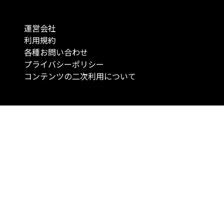
運営会社
利用規約
各種お問い合わせ
プライバシーポリシー
コンテンツの二次利用について
当メディアで提供するコンテンツは、情報の提供を目的としており、投資
行動を勧誘する目的で、作成したものではありません。 銘柄の選択、売買
投資の最終決定は、お客様ご自身でご判断いただきますようお願いいたしま
コンテンツの情報は、弊社が信頼できると判断した情報源から入手したも
が、その情報源の確実性を保証したものではありません。 また、本コンテ
載内容は、予告なしに変更することがあります。
「投資のコンシェルジュ」はMONO Investmentの登録商標です（登録商標
6527070号）。
Copyright © 2022 株式会社MONO Investment All rights reserved.