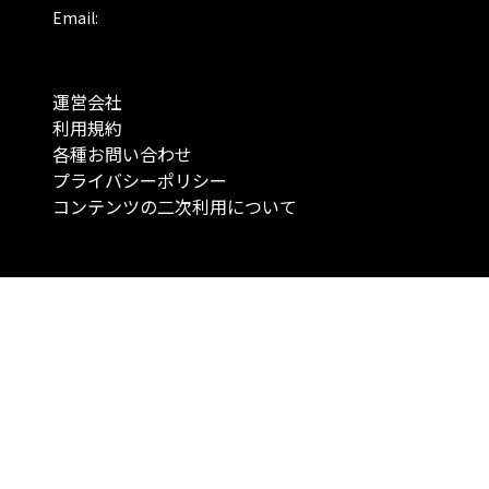
Email:
運営会社
利用規約
各種お問い合わせ
プライバシーポリシー
コンテンツの二次利用について
当メディアで提供するコンテンツは、情報の提供を目的としており、投資
行動を勧誘する目的で、作成したものではありません。 銘柄の選択、売買
投資の最終決定は、お客様ご自身でご判断いただきますようお願いいたしま
コンテンツの情報は、弊社が信頼できると判断した情報源から入手したも
が、その情報源の確実性を保証したものではありません。 また、本コンテ
載内容は、予告なしに変更することがあります。
「投資のコンシェルジュ」はMONO Investmentの登録商標です（登録商標
6527070号）。