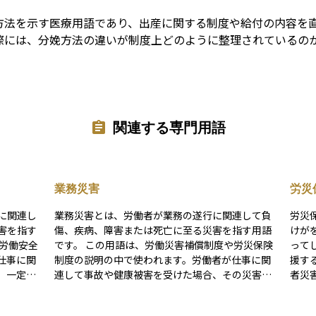
方法を示す医療用語であり、出産に関する制度や給付の内容を
際には、分娩方法の違いが制度上どのように整理されているの
関連する専門用語
業務災害
労災
に関連し
業務災害とは、労働者が業務の遂行に関連して負
労災
害を指す
傷、疾病、障害または死亡に至る災害を指す用語
けが
です。 この用語は、労働災害補償制度や労災保険
って
仕事に関
制度の説明の中で使われます。労働者が仕事に関
援す
、一定の
連して事故や健康被害を受けた場合、その災害が
者災
ており、
業務に起因するものかどうかによって制度上の扱
とな
と呼びま
いが整理されます。業務の遂行中または業務と密
担し