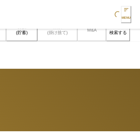
Loading...
MENU
保険

保険

M&A
検索する
(貯蓄)
(掛け捨て)