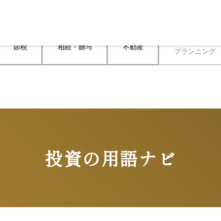
ライフ

節税
相続・贈与
不動産
プランニング
投資の用語ナビ