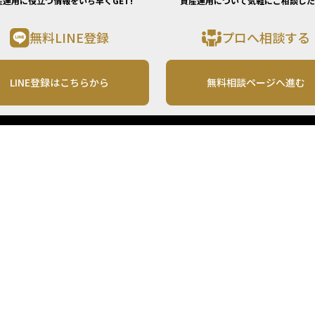
産運用に役立つ情報をいち早くGET!
資産運用について気軽にご相談した
無料LINE登録
プロへ相談する
LINE登録はこちらから
無料相談ページへ進む
運営会社
利用規約
各種お問い合わせ
株式会社MONO Investment
プライバシーポリシー
コンテンツの二次利用
ンテンツは、情報の提供を目的としており、投資その他の行動を勧誘する目的で、作
投資の最終決定は、お客様ご自身でご判断いただきますようお願いいたします。 本