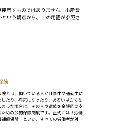
直接示すものではありません。出産費
かという観点から、この用語が参照さ
保険
保険とは、働いている人が仕事中や通勤中に
をしたり、病気になったり、あるいは亡くな
しまった場合に、その人や遺族を金銭的に支
るための公的保険制度です。正式には「労働
害補償保険」といい、すべての労働者が対象
ります。保険料は事業主（雇用主）が全額負
、労働者自身が支払うことはありません。 治