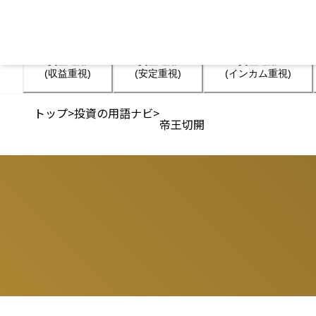
資産運用

資産運用

資産運用

(収益重視)
(安定重視)
(インカム重視)
トップ
>
投資の用語ナビ
>
帝王切開