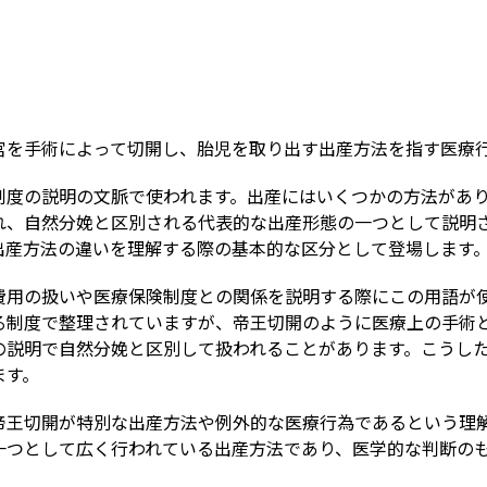
Term
宮を手術によって切開し、胎児を取り出す出産方法を指す医療
制度の説明の文脈で使われます。出産にはいくつかの方法があ
れ、自然分娩と区別される代表的な出産形態の一つとして説明
出産方法の違いを理解する際の基本的な区分として登場します
費用の扱いや医療保険制度との関係を説明する際にこの用語が
る制度で整理されていますが、帝王切開のように医療上の手術
の説明で自然分娩と区別して扱われることがあります。こうし
ます。
帝王切開が特別な出産方法や例外的な医療行為であるという理
一つとして広く行われている出産方法であり、医学的な判断の