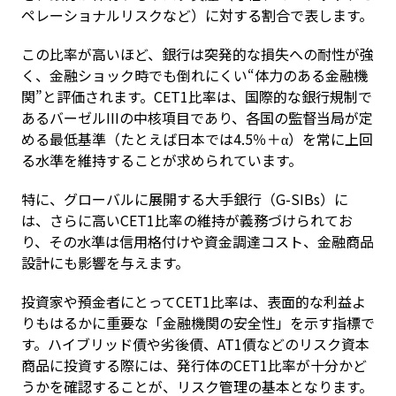
ペレーショナルリスクなど）に対する割合で表します。
この比率が高いほど、銀行は突発的な損失への耐性が強
く、金融ショック時でも倒れにくい“体力のある金融機
関”と評価されます。CET1比率は、国際的な銀行規制で
あるバーゼルIIIの中核項目であり、各国の監督当局が定
める最低基準（たとえば日本では4.5％＋α）を常に上回
る水準を維持することが求められています。
特に、グローバルに展開する大手銀行（G-SIBs）に
は、さらに高いCET1比率の維持が義務づけられてお
り、その水準は信用格付けや資金調達コスト、金融商品
設計にも影響を与えます。
投資家や預金者にとってCET1比率は、表面的な利益よ
りもはるかに重要な「金融機関の安全性」を示す指標で
す。ハイブリッド債や劣後債、AT1債などのリスク資本
商品に投資する際には、発行体のCET1比率が十分かど
うかを確認することが、リスク管理の基本となります。