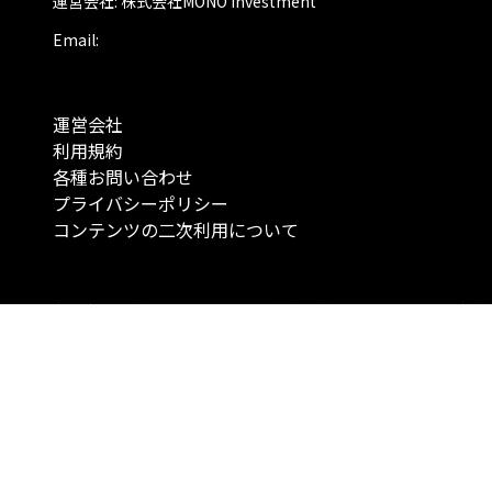
運営会社: 株式会社MONO Investment
Email:
運営会社
利用規約
各種お問い合わせ
プライバシーポリシー
コンテンツの二次利用について
当メディアで提供するコンテンツは、情報の提供を目的としており、投資
行動を勧誘する目的で、作成したものではありません。 銘柄の選択、売買
投資の最終決定は、お客様ご自身でご判断いただきますようお願いいたしま
コンテンツの情報は、弊社が信頼できると判断した情報源から入手したも
が、その情報源の確実性を保証したものではありません。 また、本コンテ
載内容は、予告なしに変更することがあります。
「投資のコンシェルジュ」はMONO Investmentの登録商標です（登録商標