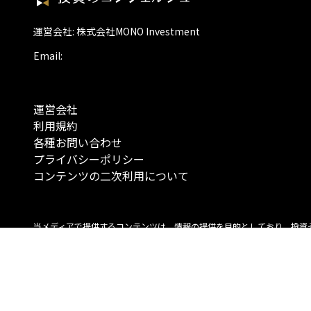
運営会社: 株式会社MONO Investment
Email:
運営会社
利用規約
各種お問い合わせ
プライバシーポリシー
コンテンツの二次利用について
当メディアで提供するコンテンツは、情報の提供を目的としており、投資
行動を勧誘する目的で、作成したものではありません。 銘柄の選択、売買
投資の最終決定は、お客様ご自身でご判断いただきますようお願いいたしま
コンテンツの情報は、弊社が信頼できると判断した情報源から入手したも
が、その情報源の確実性を保証したものではありません。 また、本コンテ
載内容は、予告なしに変更することがあります。