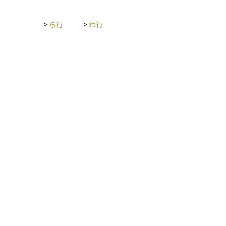
>
ら行
>
わ行