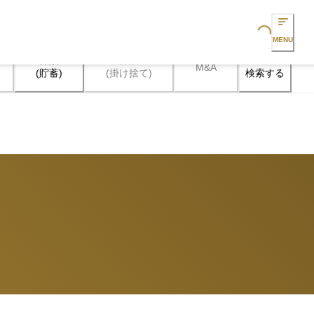
Loading...
MENU
保険

保険

M&A
検索する
(貯蓄)
(掛け捨て)