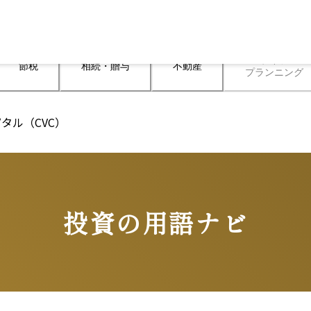
ライフ

節税
相続・贈与
不動産
プランニング
タル（CVC）
投資の用語ナビ