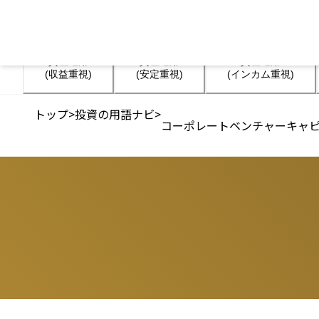
資産運用

資産運用

資産運用

(収益重視)
(安定重視)
(インカム重視)
トップ
>
投資の用語ナビ
>
コーポレートベンチャーキャピ