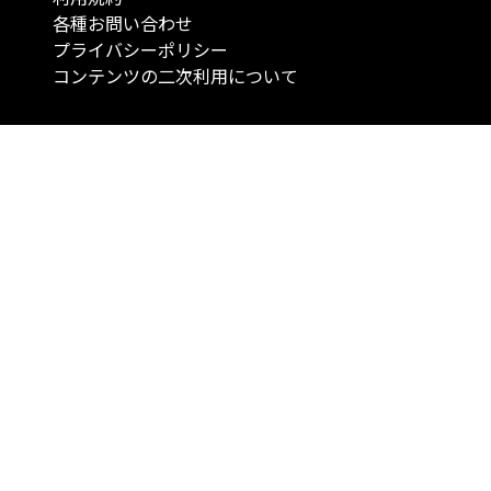
各種お問い合わせ
プライバシーポリシー
コンテンツの二次利用について
当メディアで提供するコンテンツは、情報の提供を目的としており、投資
行動を勧誘する目的で、作成したものではありません。 銘柄の選択、売買
投資の最終決定は、お客様ご自身でご判断いただきますようお願いいたしま
コンテンツの情報は、弊社が信頼できると判断した情報源から入手したも
が、その情報源の確実性を保証したものではありません。 また、本コンテ
載内容は、予告なしに変更することがあります。
「投資のコンシェルジュ」はMONO Investmentの登録商標です（登録商標
6527070号）。
Copyright © 2022 株式会社MONO Investment All rights reserved.