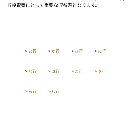
券投資家にとって重要な収益源となります。
>
あ行
>
か行
>
さ行
>
た行
>
な行
>
は行
>
ま行
>
や行
>
ら行
>
わ行