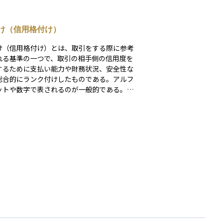
け（信用格付け）
け（信用格付け）とは、取引をする際に参考
れる基準の一つで、取引の相手側の信用度を
するために支払い能力や財務状況、安全性な
総合的にランク付けしたものである。アルフ
ットや数字で表されるのが一般的である。
格付投資情報センター（https://www.r-i.c
/index.html） による発行体格付の定義 AA
信用力は最も高く、多くの優れた要素があ
 AA：信用力は極めて高く、優れた要素があ
 A：信用力は高く、部分的に優れた要素があ
 BBB：信用力は十分であるが、将来環境が大
変化する場合、注意すべき要素がある。 B
信用力は当面問題ないが、将来環境が変化す
合、十分注意すべき要素がある。 B：信用力
題があり、絶えず注意すべき要素がある。 C
：発行体の金融債務が不履行に陥る懸念が強
 CC：発行体の金融債務が不履行に陥ってい