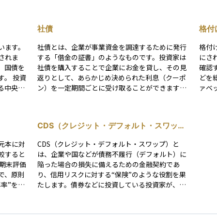
社債
格付
います。
社債とは、企業が事業資金を調達するために発行
格付
されま
する「借金の証書」のようなものです。投資家は
にさ
、国債を
社債を購入することで企業にお金を貸し、その見
確認
 投資
返りとして、あらかじめ決められた利息（クーポ
どを
る中央政
ン）を一定期間ごとに受け取ることができます。
ァベ
年に1回
満期が来れば、企業は投資家に元本を返済しま
（例）
け取りま
す。 銀行からの融資とは異なり、社債は不特定多
o.jp
化するな
数の投資家から直接資金を集める方法であり、企
A：
CDS（クレジット・デフォルト・スワッ
れば、満
業にとっては柔軟かつ効率的な資金調達手段で
る。
プ）
される仕
す。 投資家にとって社債の魅力は、株式に比べて
る。
元本に対
CDS（クレジット・デフォルト・スワップ）と
価格の変動が小さく、定期的な利息収入が得られ
る。
較すると
は、企業や国などが債務不履行（デフォルト）に
る点にあります。一方で、発行体である企業が経
きく
陥った場合の損失に備えるための金融契約であ
営破綻した場合、元本が戻らないリスクがあるた
B：
で、原則
り、信用リスクに対する“保険”のような役割を果
め、信用格付けや業績などを十分に確認すること
る場
率”をど
たします。債券などに投資している投資家が、一
が重要です。 安定的な収益を目指しつつ、リスク
に問
年間リタ
定の保険料（CDSスプレッド）を支払うことで、
管理も重視する投資家にとって、社債はポートフ
CC
れます。
対象となる債券が返済不能になった際に損失補填
ォリオの中核を担いうる資産クラスのひとつで
い。
り」を示
を受けられる仕組みです。 CDS契約は、リスクを