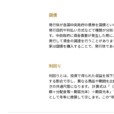
国債
発行体が各国中央政府の債券を国債とい
発行目的や利払い方式などで種類が分別
す。中央政府に資金需要が発生した際に
発行して資金の調達を行うことがあります。
家は国債を購入することで、発行体であ
府へ資金を提供し、その見返りとして半
などのペースで、中央政府から利子を受
す。償還期限までに中央政府の財政が悪
利回り
ど、債務が履行されない状況に陥らなけ
期には額面どおりの金額が投資家へ償還
利回りとは、投資で得られた収益を投下
組みです。 国債には、固定利付国債、変動利付国
する割合で示し、異なる商品や期間を比
債、物価連動国債などがあります。
きの共通尺度になります。 計算式は「（期末評価
額＋分配金等－期首元本）÷期首元本」
として年率に換算して示します。この“年
の期間で切り取るかによって、利回りは
ーンとトータルリターンの二つに大別さ
年間リターンは「ある１年間だけの利回