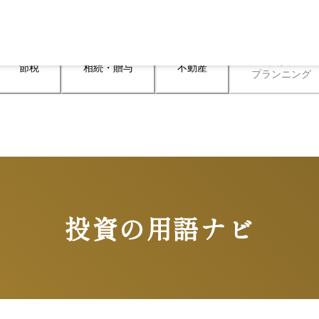
ライフ

節税
相続・贈与
不動産
プランニング
投資の用語ナビ