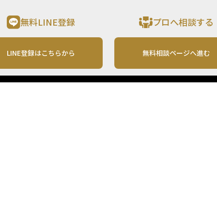
無料LINE登録
プロへ相談する
LINE登録はこちらから
無料相談ページへ進む
運営会社
利用規約
各種お問い合わせ
株式会社MONO Investment
プライバシーポリシー
コンテンツの二次利用
ンテンツは、情報の提供を目的としており、投資その他の行動を勧誘する目的で、作
投資の最終決定は、お客様ご自身でご判断いただきますようお願いいたします。 本