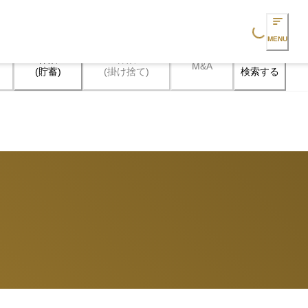
Loading...
MENU
保険

保険

M&A
検索する
(貯蓄)
(掛け捨て)