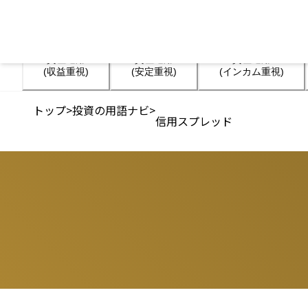
資産運用

資産運用

資産運用

(収益重視)
(安定重視)
(インカム重視)
トップ
>
投資の用語ナビ
>
信用スプレッド