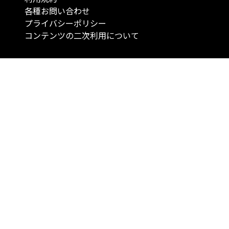
各種お問い合わせ
プライバシーポリシー
コンテンツの二次利用について
当メディアで提供するコンテンツは、情報の提供を目的としており、投資
行動を勧誘する目的で、作成したものではありません。 銘柄の選択、売買
投資の最終決定は、お客様ご自身でご判断いただきますようお願いいたしま
コンテンツの情報は、弊社が信頼できると判断した情報源から入手したも
が、その情報源の確実性を保証したものではありません。 また、本コンテ
載内容は、予告なしに変更することがあります。
「投資のコンシェルジュ」はMONO Investmentの登録商標です（登録商標
6527070号）。
Copyright © 2022 株式会社MONO Investment All rights reserved.